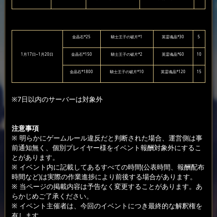
金晶石*25
騎士王子の破片*1
英霊魂晶*30
5
1月17日~1月20日
金晶石*150
騎士王子の破片*2
英霊魂晶*60
10
金晶石*1800
騎士王子の破片*10
英霊魂晶*120
15
※7日以内のサーバーは対象外
注意事項
※ 明らかにゲームルール違反だと判断された場合、運営側は事
前通知無く、個別プレイヤー様をイベント報酬対象外にするこ
とがあります。
※ イベント内に記載してあるすべての時間(公表時間、報酬配布
時間など)は実際の作業進捗により前後する場合があります。
※ 当ページの掲載内容は予告なく変更することがあります。あ
らかじめご了承ください。
※ イベント主催者は、今回のイベントにつき最終的な解釈権を
有します。