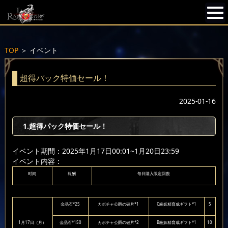
TOP
＞
イベント
超得パック特価セール！
2025-01-16
1.超得パック特価セール！
イベント期間：2025年1月17日00:01~1月20日23:59
イベント内容：
时间
報酬
每日購入限定回数
金晶石*25
カボチャ公爵の破片*1
C級妖精育成ギフト*1
5
1月17日（月）
金晶石*150
カボチャ公爵の破片*2
B級妖精育成ギフト*1
10