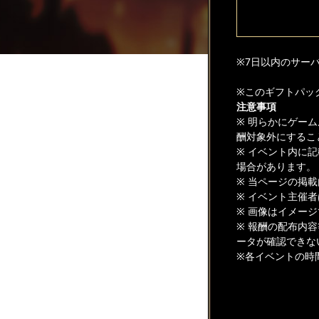
※7日以内のサー
※このギフトパッ
注意事項
※ 明らかにゲー
酬対象外にするこ
※ イベント内に
場合があります。
※ 当ページの掲
※ イベント主催
※ 画像はイメー
※ 報酬の配布内
ータが確認できな
※各イベントの時