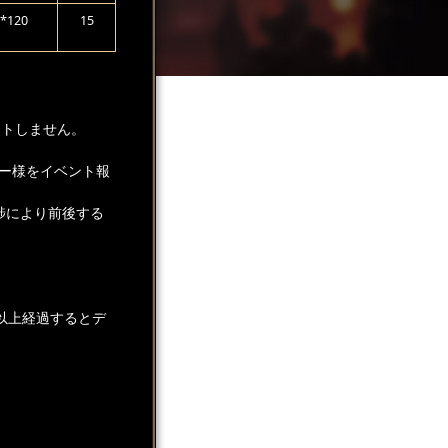
120
15
ントしません。
ー様をイベント報
捗により前後する
以上経過するとデ