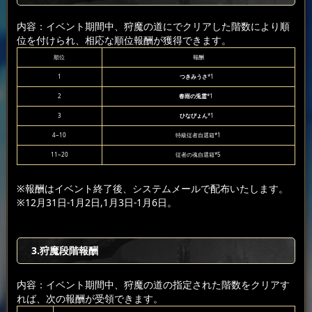
内容：イベント期間中、狩魔の道にでクリアした階数により順
位を付けられ、相応な順位報酬が獲得できます。
順位
報酬
1
つきみうさ
*1
2
春雨の兎霊
*1
3
ひなぴょん
*1
4~10
特級従者自選箱*1
11~20
従者の魂自選箱*5
※報酬はイベント終了後、システムメールで配布いたします。
※12月31日-1月2日,1月3日-1月6日。
3.狩魔段階報酬
内容：イベント期間中、狩魔の道の指定された階数をクリアす
れば、次の報酬が受領できます。