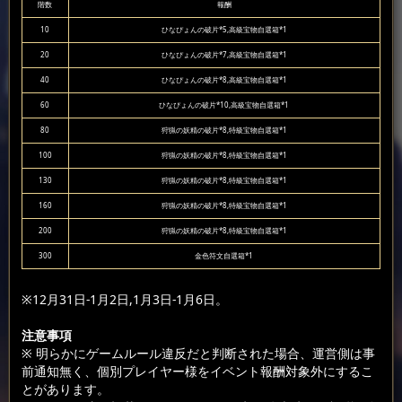
階数
報酬
10
ひなぴょんの破片*5,高級宝物自選箱*1
20
ひなぴょんの破片*7,高級宝物自選箱*1
40
ひなぴょんの破片*8,高級宝物自選箱*1
60
ひなぴょんの破片*10,高級宝物自選箱*1
80
狩猟の妖精の破片*8,特級宝物自選箱*1
100
狩猟の妖精の破片*8,特級宝物自選箱*1
130
狩猟の妖精の破片*8,特級宝物自選箱*1
160
狩猟の妖精の破片*8,特級宝物自選箱*1
200
狩猟の妖精の破片*8,特級宝物自選箱*1
300
金色符文自選箱*1
※12月31日-1月2日,1月3日-1月6日。
注意事項
※ 明らかにゲームルール違反だと判断された場合、運営側は事
前通知無く、個別プレイヤー様をイベント報酬対象外にするこ
とがあります。