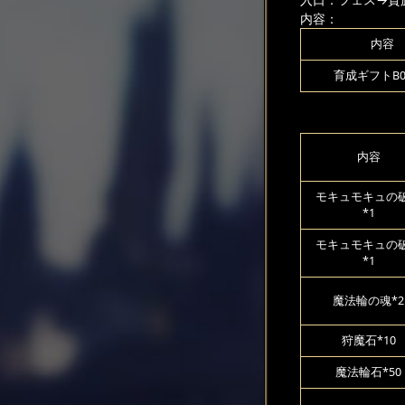
内容：
内容
育成ギフトB00
内容
モキュモキュの
*1
モキュモキュの
*1
魔法輪の魂*2
狩魔石*10
魔法輪石*50