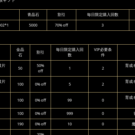
青晶石
割引
毎日限定購入回数
2*1
5000
70% off
3
金晶
毎日限定購入回
VIP必要条
割引
石
数
件
破片
50%
育成ギ
50
1
2
off
破片
育成ギ
100
0% off
5
2
育成ギ
100
0% off
99
0
100
0% off
999
0
190
0% off
10
0
20%