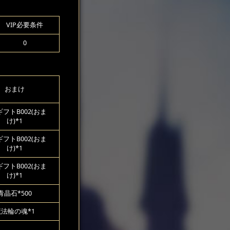
VIP必要条件
0
おまけ
フトB002(おま
け)*1
フトB002(おま
け)*1
フトB002(おま
け)*1
青晶石*500
魔法輪の魂*1