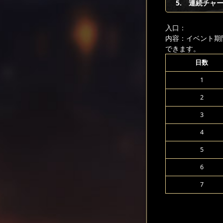
5. 連続チャ
入口：
内容：イベント期
できます。
日数
1
2
3
4
5
6
7