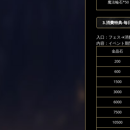
魔法輪石*50
3.消費特典-毎
入口：フェス
→消
内容：イベント期
金晶石
200
600
1500
3000
6000
7500
10500