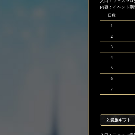
入口：フェス
→ロ
内容：イベント期
日数
1
2
3
4
5
6
7
2.貴族ギフト
入口：フェス
→貴