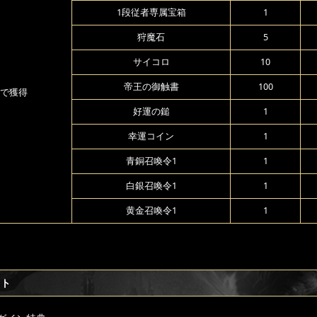
1段従者専属宝箱
1
狩魔石
5
サイコロ
10
帝王の御触書
100
で獲得
好運の鎚
1
幸運コイン
1
青銅召喚令1
1
白銀召喚令1
1
黄金召喚令1
1
フト