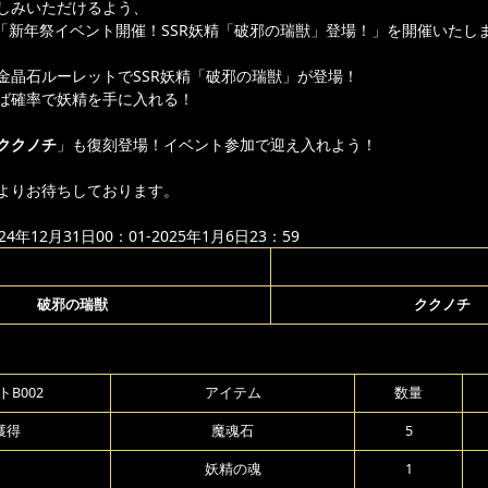
しみいただけるよう、
より「新年祭イベント開催！SSR妖精「破邪の瑞獣」登場！」を開催いたし
金晶石ルーレットでSSR妖精「破邪の瑞獣」が登場！
ば確率で妖精を手に入れる！
ククノチ
」も復刻登場！イベント参加で迎え入れよう！
よりお待ちしております。
年12月31日00：01-2025年1月6日23：59
破邪の瑞獣
ククノチ
B002
アイテム
数量
獲得
魔魂石
5
妖精の魂
1