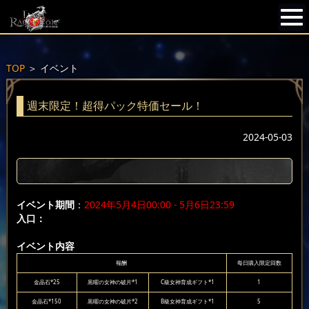
TOP
＞
イベント
週末限定！超得パック特価セール！
2024-05-03
イベント期間
：
2024年5月4日00:00 - 5月6日23:59
入口：
イベント内容
報酬
每日購入限定回数
金晶石*25
黒曜の女神の破片*1
C級女神育成ギフト*1
1
金晶石*150
黒曜の女神の破片*2
B級女神育成ギフト*1
5