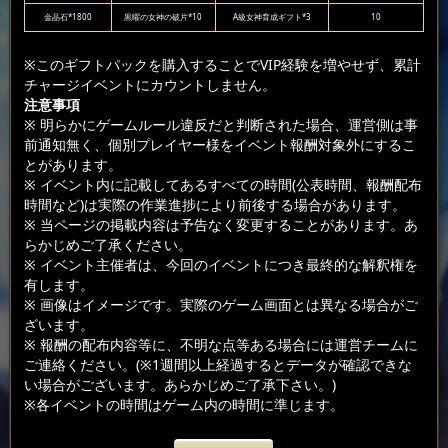
金晶石*1800
黒曜の女神の破片*10
A級女神育成ギフト*3
10
※このギフトパックを購入することでVIP経験を増やせず、累計
チャージイベントにカウントしません。
注意事項
※ 明らかにゲームルール違反だと判断された場合、運営側は事
前通知無く、個別プレイヤー様をイベント報酬対象外にするこ
とがあります。
※ イベント内に記載してあるすべての時間(公表時間、報酬配布
時間など)は実際の作業進捗により前後する場合があります。
※ 当ページの掲載内容は予告なく変更することがあります。あ
らかじめご了承ください。
※ イベント主催者は、今回のイベントにつき最終的な解釈権を
有します。
※ 画像はイメージです。実際のゲーム画面とは異なる場合がご
ざいます。
※ 報酬の配布内容等に、不明な点等ある場合には運営チームに
ご連絡ください。(※1週間以上経過するとデータが確認できな
い場合がございます。あらかじめご了承下さい。)
※各イベントの時間はゲーム内の時間に準じます。