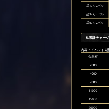
星1パルパル
星3パルパル
星5パルパル
5.累計チャージ
内容：イベント期
金晶石
2000
4000
7000
11000
15000
20000