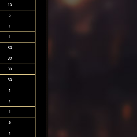
10
5
1
1
30
30
30
30
1
1
1
5
1