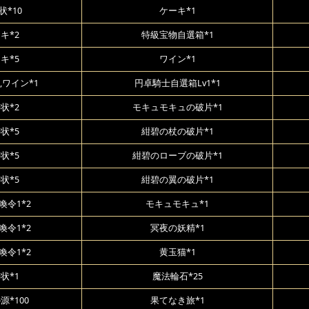
状*10
ケーキ*1
キ*2
特級宝物自選箱*1
キ*5
ワイン*1
,ワイン*1
円卓騎士自選箱Lv1*1
状*2
モキュモキュの破片*1
状*5
紺碧の杖の破片*1
状*5
紺碧のローブの破片*1
状*5
紺碧の翼の破片*1
喚令1*2
モキュモキュ*1
喚令1*2
冥夜の妖精*1
喚令1*2
黄玉猫*1
状*1
魔法輪石*25
源*100
果てなき旅*1