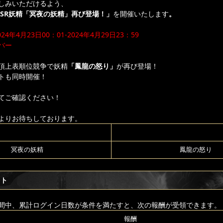
しみいただけるよう、
SR妖精「冥夜の妖精」再び登場！」
を開催いたします
。
年4月23日00：01-2024年4月29日23：59
バー
頂上表順位競争で妖精
「鳳龍の怒り」
が再び登場！
トも同時開催！
てご確認ください！
よりお待ちしております。
冥夜の妖精
鳳龍の怒り
フト
間中、累計ログイン日数が条件を満たすと、次の報酬が受領できます。
報酬