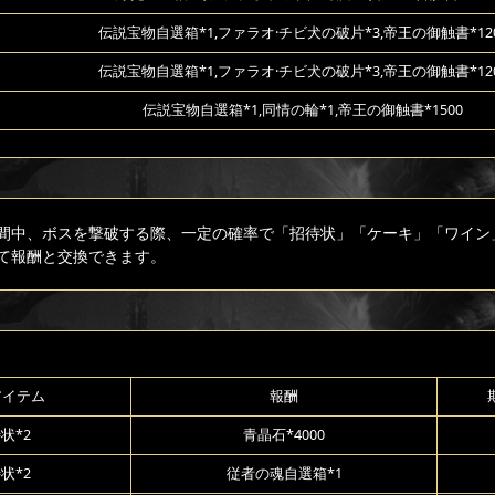
伝説宝物自選箱*1,ファラオ·チビ犬の破片*3,帝王の御触書*12
伝説宝物自選箱*1,ファラオ·チビ犬の破片*3,帝王の御触書*12
伝説宝物自選箱*1,同情の輪*1,帝王の御触書*1500
間中、ボスを撃破する際、一定の確率で「招待状」「ケーキ」「ワイン
て報酬と交換できます。
アイテム
報酬
状*2
青晶石*4000
状*2
従者の魂自選箱*1