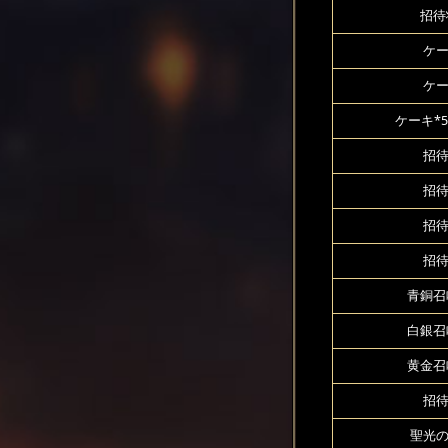
招待
ケー
ケー
ケーキ*5
招待
招待
招待
招待
青銅召
白銀召
黄金召
招待
聖光の