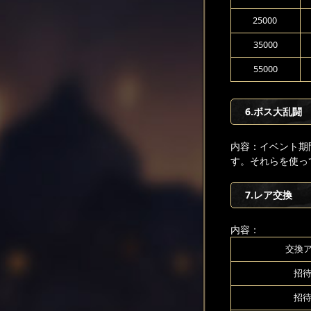
25000
35000
55000
6.ボス大乱闘
内容：イベント期
す。それらを使っ
7.レア交換
内容：
交換
招待
招待