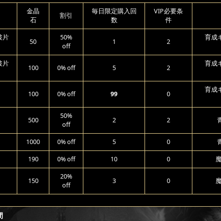
金晶
毎日限定購入回
VIP必要条
割引
石
数
件
破片
50%
育成ギ
50
1
2
off
破片
育成ギ
100
0% off
5
2
育成ギ
100
0% off
99
0
50%
500
2
2
off
1000
0% off
5
0
190
0% off
10
0
20%
150
3
0
off
間