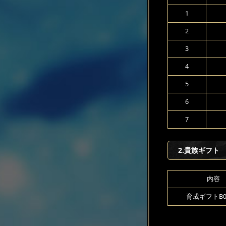
1
2
3
4
5
6
7
2.貴族ギフト
内容
育成ギフトB00