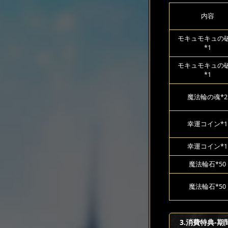
内容
モキュモキュの
*1
モキュモキュの
*1
魔法輪の魂*2
幸運コイン*1
幸運コイン*1
魔法輪石*50
魔法輪石*50
3.消費特典-期