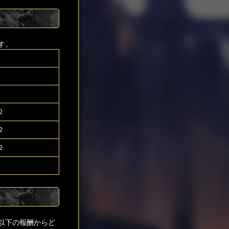
す。
1
1
2
2
2
以下の報酬からど