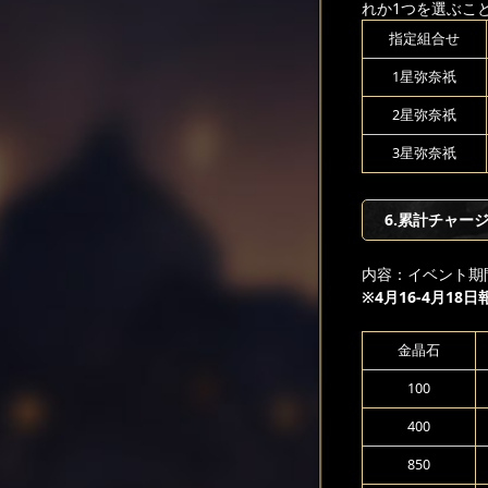
れか1つを選ぶこ
指定組合せ
1星弥奈祇
2星弥奈祇
3星弥奈祇
6.累計チャージ
内容：イベント期
※4月16-4月18
金晶石
100
400
850