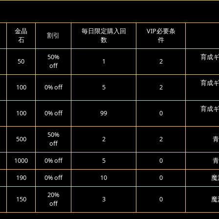
金晶
毎日限定購入回
VIP必要条
割引
石
数
件
50%
育成ギ
50
1
2
off
育成ギ
100
0% off
5
2
育成ギ
100
0% off
99
0
50%
500
2
2
青
off
1000
0% off
5
0
青
190
0% off
10
0
魔
20%
150
3
0
魔
off