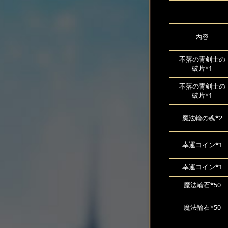
内容
不落の青剣士の
破片*1
不落の青剣士の
破片*1
魔法輪の魂*2
幸運コイン*1
幸運コイン*1
魔法輪石*50
魔法輪石*50