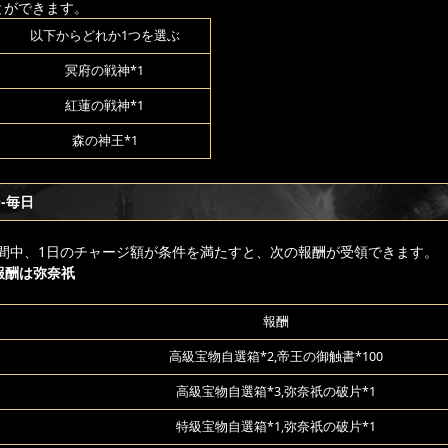
とができます。
以下からどれか1つを選ぶ
冥府の戦神*1
紅蓮の戦神*1
森の神王*1
-毎日
間中、1日のチャージ額が条件を満たすと、次の報酬が受領できます。
日報酬は弥奈祇
報酬
高級宝物自選箱*2,帝王の御触書*100
高級宝物自選箱*3,弥奈祇の破片*1
特級宝物自選箱*1,弥奈祇の破片*1