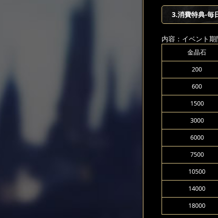
3.消費特典-毎
内容：イベント期
金晶石
200
600
1500
3000
6000
7500
10500
14000
18000