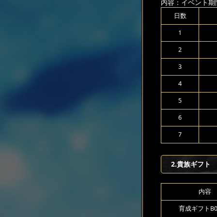
内容：イベント期
日数
1
2
3
4
5
6
7
2.貴族ギフト
内容
育成ギフトB00