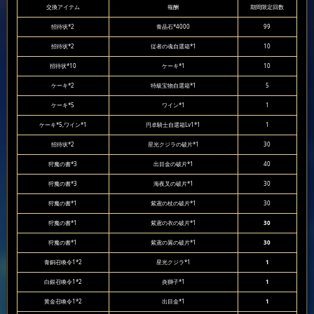
交換アイテム
報酬
期間限定回数
招待状*2
青晶石*4000
99
招待状*2
従者の魂自選箱*1
10
招待状*10
ケーキ*1
10
ケーキ*2
特級宝物自選箱*1
5
ケーキ*5
ワイン*1
1
ケーキ*5,ワイン*1
円卓騎士自選箱Lv1*1
1
招待状*2
星光クジラの破片*1
30
狩魔の書*3
出目金の破片*1
40
狩魔の書*3
海夜叉の破片*1
30
狩魔の書*1
紫鳶の杖の破片*1
30
狩魔の書*1
紫鳶の衣の破片*1
30
狩魔の書*1
紫鳶の翼の破片*1
30
青銅召喚令1*2
星光クジラ*1
1
白銀召喚令1*2
炎獅子*1
1
黄金召喚令1*2
出目金*1
1