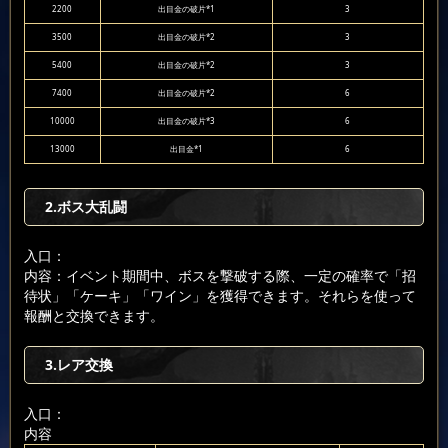
2200
出目金の破片*1
3
3500
出目金の破片*2
3
5400
出目金の破片*2
3
7400
出目金の破片*2
6
10000
出目金の破片*3
6
13000
出目金*1
6
2.ボス大乱闘
入口：
内容：イベント期間中、ボスを撃破する際、一定の確率で「招
待状」「ケーキ」「ワイン」を獲得できます。それらを使って
報酬と交換できます。
3.レア交換
入口：
内容