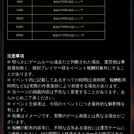
6000
青晶石*3000,英霊コイン*1
12000
青晶石*6000,英霊コイン*1
18000
青晶石*6000,英霊コイン*1
25000
青晶石*10000,英霊コイン*1
40000
青晶石*12000,英霊コイン*2
注意事項
※ 明らかにゲームルール違反だと判断された場合、運営側は事
前通知無く、個別プレイヤー様をイベント報酬対象外にするこ
とがあります。
※ イベント内に記載してあるすべての時間(公表時間、報酬配布
時間など)は実際の作業進捗により前後する場合があります。
※ 当ページの掲載内容は予告なく変更することがあります。あ
らかじめご了承ください。
※ イベント主催者は、今回のイベントにつき最終的な解釈権を
有します。
※ 画像はイメージです。実際のゲーム画面とは異なる場合がご
ざいます。
※ 報酬の配布内容等に、不明な点等ある場合には運営チームに
ご連絡ください。(※1週間以上経過するとデータが確認できな