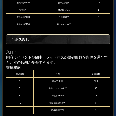
聖光の源*100
倉庫拡張券*1
20
招待状*1
魔法輪石*25
5
聖光の源*100
千乗万騎*1
1
聖光の源*100
巣ごもりの竜*1
1
4.ボス殺し
入口：
内容：イベント期間中、レイドボスの撃破回数が条件を満たす
と、次の報酬が受領できます。
撃破報酬
撃破回数
報酬
受領回数
1
黄金*10000
100
3
星光クジラの破片*1
30
5
青晶石*3000
15
10
初級試練通行券*1
5
15
武器昇格石*10
5