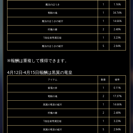
魔法のほうき
1
1.16%
竜騎の魂
1
34.74%
魔法のほうきの破片
1
14.66%
狩魔の書
2
2.48%
1段従者専属宝箱
1
3.23%
魔法のほうきの破片
5
2.94%
※報酬は重複して獲得できます。
4月12日-4月15日報酬は黒翼の竜皇
アイテム
数量
確率
紫電の斧
1
0.11%
竜騎の魂
2
17.37%
黒翼の竜皇の破片
1
14.66%
狩魔の書
2
2.48%
1段従者専属宝箱
1
3.23%
黒翼の竜皇の破片
5
2.94%