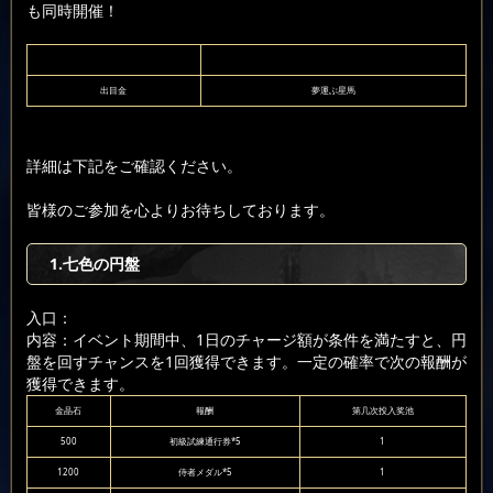
も同時開催！
出目金
夢運ぶ星馬
詳細は下記をご確認ください。
皆様のご参加を心よりお待ちしております。
1.七色の円盤
入口：
内容：イベント期間中、1日のチャージ額が条件を満たすと、円
盤を回すチャンスを1回獲得できます。一定の確率で次の報酬が
獲得できます。
金晶石
報酬
第几次投入奖池
500
初級試練通行券*5
1
1200
侍者メダル*5
1