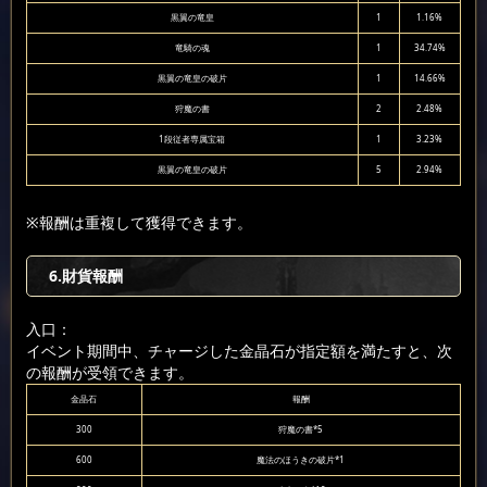
黒翼の竜皇
1
1.16%
竜騎の魂
1
34.74%
黒翼の竜皇の破片
1
14.66%
狩魔の書
2
2.48%
1段従者専属宝箱
1
3.23%
黒翼の竜皇の破片
5
2.94%
※報酬は重複して獲得できます。
6.財貨報酬
入口：
イベント期間中、チャージした金晶石が指定額を満たすと、次
の報酬が受領できます。
金晶石
報酬
300
狩魔の書*5
600
魔法のほうきの破片*1