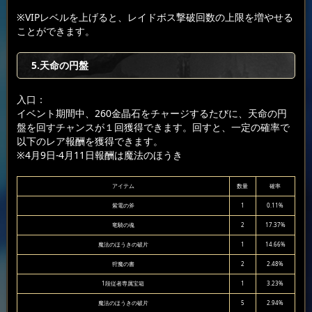
※VIPレベルを上げると、レイドボス撃破回数の上限を増やせる
ことができます。
5.天命の円盤
入口：
イベント期間中、260金晶石をチャージするたびに、天命の円
盤を回すチャンスが１回獲得できます。回すと、一定の確率で
以下のレア報酬を獲得できます。
※4月9日-4月11日報酬は魔法のほうき
アイテム
数量
確率
紫電の斧
1
0.11%
竜騎の魂
2
17.37%
魔法のほうきの破片
1
14.66%
狩魔の書
2
2.48%
1段従者専属宝箱
1
3.23%
魔法のほうきの破片
5
2.94%