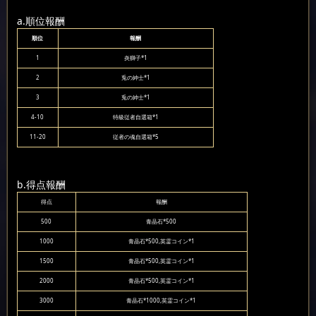
a.順位報酬
順位
報酬
1
炎獅子*1
2
兎の紳士*1
3
兎の紳士*1
4-10
特級従者自選箱*1
11-20
従者の魂自選箱*5
b.得点報酬
得点
報酬
500
青晶石*500
1000
青晶石*500,英霊コイン*1
1500
青晶石*500,英霊コイン*1
2000
青晶石*500,英霊コイン*1
3000
青晶石*1000,英霊コイン*1