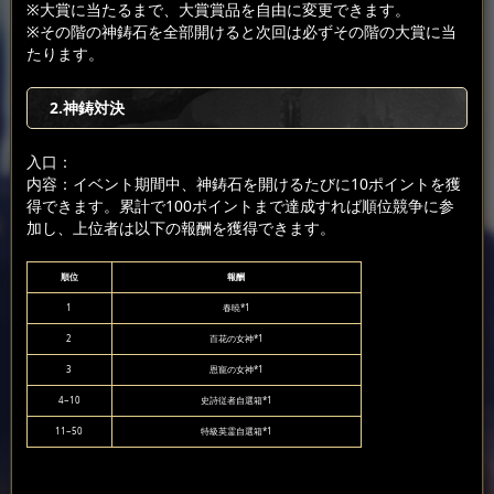
※大賞に当たるまで、大賞賞品を自由に変更できます。
※その階の神鋳石を全部開けると次回は必ずその階の大賞に当
たります。
2.神鋳対決
入口：
内容：イベント期間中、神鋳石を開けるたびに10ポイントを獲
得できます。累計で100ポイントまで達成すれば順位競争に参
加し、上位者は以下の報酬を獲得できます。
順位
報酬
1
春暁*1
2
百花の女神*1
3
恩寵の女神*1
4~10
史詩従者自選箱*1
11~50
特級英霊自選箱*1