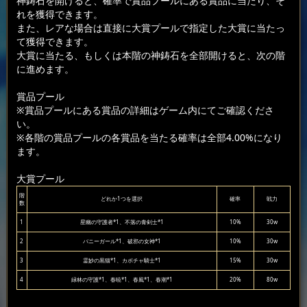
神鋳石を開けると、確率で賞品プールにある賞品に当たり、そ
れを獲得できます。
また、レアな場合は直接に大賞プールで指定した大賞に当たっ
て獲得できます。
大賞に当たる、もしくは本階の神鋳石を全部開けると、次の階
に進めます。
賞品プール
※賞品プールにある賞品の詳細はゲーム内にてご確認くださ
い。
※各階の賞品プールの各賞品を当たる確率は全部4.00%になり
ます。
大賞プール
階
どれか1つを選択
確率
戦力
数
1
星幽の守護者*1、不落の青剣士*1
10%
30w
2
バニーガール*1、破邪の女神*1
10%
30w
3
霊妙の黒猫*1、カボチャ騎士*1
15%
30w
4
緑林の守護*1、春暁*1、春風*1、春潮*1
20%
80w