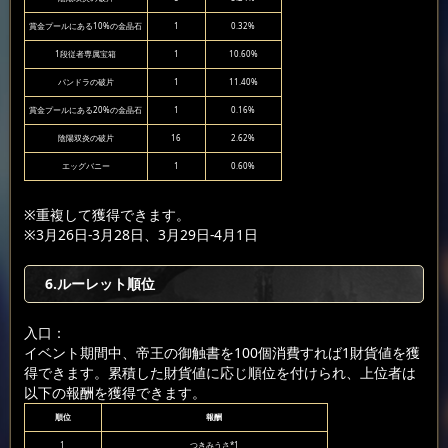
賞金プールにある10%の金晶石
1
0.32%
1段従者専属宝箱
1
10.60%
パンドラの破片
1
11.40%
賞金プールにある20%の金晶石
1
0.16%
陰陽双炎の破片
16
2.62%
エッグバニー
1
0.60%
※重複して獲得できます。
※3月26日-3月28日、3月29日-4月1日
6.ルーレット順位
入口：
イベント期間中、帝王の御触書を100個消費すれば1財貨値を獲
得できます。累積した財貨値に応じ順位を付けられ、上位者は
以下の報酬を獲得できます。
順位
報酬
1
つきみうさ*1