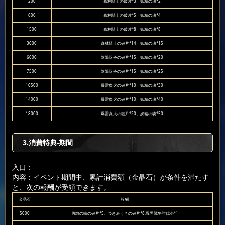
200
森林騎士の破片*3、妖精の魂*2
600
森林騎士の破片*5、妖精の魂*4
1500
森林騎士の破片*8、妖精の魂*8
3000
森林騎士の破片*14、妖精の魂*15
6000
陰陽双炎の破片*15、妖精の魂*20
7500
陰陽双炎の破片*15、妖精の魂*25
10500
爆雷炎火の破片*10、妖精の魂*30
14000
爆雷炎火の破片*10、妖精の魂*40
18000
爆雷炎火の破片*20、妖精の魂*50
3.消費特典-期間
入口：
内容：イベント期間中、累計消費額（金晶石）が条件を満たす
と、次の報酬が受領できます。
金晶石
報酬
5000
勇敢の輪の破片*5、つきみうさの破片*8,異界戦争討伐令*1