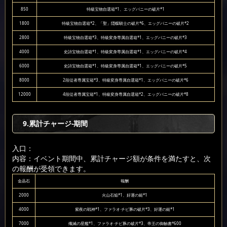
850
特級宝物自選箱*1、エッグバニーの破片*1
1800
特級宝物自選箱*2、「聖」隠蝶騎士の破片*6、エッグバニーの破片*2
2800
特級宝物自選箱*3、特級変身専属自選箱*1、エッグバニーの破片*3
4000
史詩宝物自選箱*1、特級変身専属自選箱*1、エッグバニーの破片*4
6000
史詩宝物自選箱*1、特級変身専属自選箱*1、エッグバニーの破片*5
8000
2段従者専属宝箱*3、特級変身専属自選箱*1、エッグバニーの破片*6
12000
4段従者専属宝箱*1、特級変身専属自選箱*2、エッグバニーの破片*8
9.累計チャージ-期間
入口：
内容：イベント期間中、累計チャージ額が条件を満たすと、次
の報酬が受領できます。
金晶石
報酬
2000
火山石焔*1、好運の鎚*1
4000
紫夜の戦神*1、ファラオ·チビ豚の破片*3、好運の鎚*1
7000
殲滅の星艦*1、ファラオ·チビ豚の破片*3、帝王の御触書*600