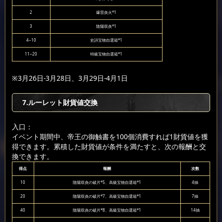
2
爆雷炎火*1
3
陰陽双炎*1
4~10
史詩宝物自選箱*1
11~20
特級宝物自選箱*1
※3月26日-3月28日、3月29日-4月1日
7.ルーレット財貨値交換
入口：
イベント期間中、帝王の御触書を100個消費すれば1財貨値を獲
得できます。累積した財貨値が条件を満たすと、次の報酬と交
換できます。
得点
報酬
次数
10
陰陽双炎の破片*5、高級宝物自選箱*1
4抽
20
陰陽双炎の破片*7、高級宝物自選箱*1
7抽
40
陰陽双炎の破片*8、高級宝物自選箱*1
14抽