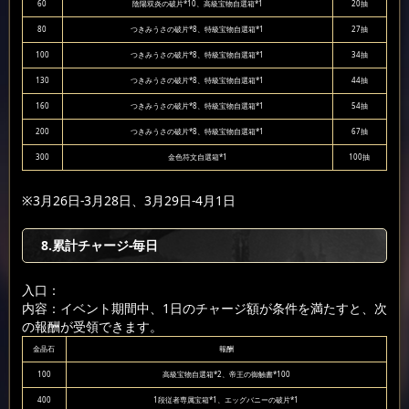
60
陰陽双炎の破片*10、高級宝物自選箱*1
20抽
80
つきみうさの破片*8、特級宝物自選箱*1
27抽
100
つきみうさの破片*8、特級宝物自選箱*1
34抽
130
つきみうさの破片*8、特級宝物自選箱*1
44抽
160
つきみうさの破片*8、特級宝物自選箱*1
54抽
200
つきみうさの破片*8、特級宝物自選箱*1
67抽
300
金色符文自選箱*1
100抽
※3月26日-3月28日、3月29日-4月1日
8.累計チャージ-毎日
入口：
内容：イベント期間中、1日のチャージ額が条件を満たすと、次
の報酬が受領できます。
金晶石
報酬
100
高級宝物自選箱*2、帝王の御触書*100
400
1段従者専属宝箱*1、エッグバニーの破片*1