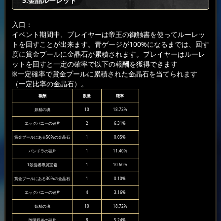
5.金晶ルーレット
入口：
イベント期間中、プレイヤーは帝王の御触書を使ってルーレッ
トを回すことが出来ます。青ゲージが100%になるまでは、回す
度に賞金プールに金晶石が累積されます。プレイヤーはルーレ
ットを回すと一定の確率で以下の報酬を獲得できます
※一定確率で賞金プールに累積された金晶石を当てられます
（一定比率の金晶石）。
報酬
数量
確率
妖精の魂
10
18.72%
エッグバニーの破片
2
6.31%
賞金プールにある50%の金晶石
1
0.05%
パンドラの破片
1
11.40%
1段従者専属宝箱
1
10.60%
賞金プールにある30%の金晶石
1
0.10%
エッグバニーの破片
4
3.16%
妖精の魂
10
18.72%
陰陽双炎の破片
8
5.24%