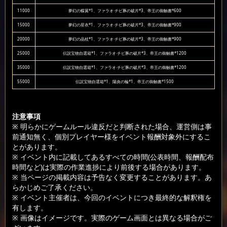
11000
夢幻の蝶翼*1、ファラオ·チビ豚の破片*3、帝王の御触書*600
15000
夢幻の星衣*1、ファラオ·チビ豚の破片*3、帝王の御触書*900
20000
夢幻の晶杖*1、ファラオ·チビ豚の破片*3、帝王の御触書*900
25000
伝説宝物自選箱*1、ファラオ·チビ豚の破片*3、帝王の御触書*1200
35000
伝説宝物自選箱*1、ファラオ·チビ豚の破片*3、帝王の御触書*1200
55000
伝説宝物自選箱*1、陽炎の輪*1、帝王の御触書*1500
注意事項
※ 明らかにゲームルール違反だと判断された場合、運営側は事
前通知無く、個別プレイヤー様をイベント報酬対象外にするこ
とがあります。
※ イベント内に記載してあるすべての時間(公表時間、報酬配布
時間など)は実際の作業進捗により前後する場合があります。
※ 当ページの掲載内容は予告なく変更することがあります。あ
らかじめご了承ください。
※ イベント主催者は、今回のイベントにつき最終的な解釈権を
有します。
※ 画像はイメージです。実際のゲーム画面とは異なる場合がご