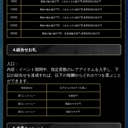
9000
勇敢の輪の破片*5、つきみうさの破片*8,異界戦争討伐令*1
15000
勇敢の輪の破片*15、つきみうさの破片*8,異界戦争討伐令*2
20000
勇敢の輪の破片*15、つきみうさの破片*8,異界戦争討伐令*2
25000
勇敢の輪の破片*30、つきみうさの破片*8,異界戦争討伐令*2
30000
勇敢の輪の破片*30、至高指輪宝箱*1,異界戦争討伐令*2
4.組合せお礼
入口：
内容：イベント期間中、指定星数のレアアイテムを入手し、下
記の組合せを達成すれば、以下の報酬からどれか1つを選ぶこと
ができます。
指定組合せ
以下からどれか1つを選ぶ
星1エッグバニー
玄黄炎*1
星2エッグバニー
悪戯のウサギ*1
星3エッグバニー
戦狂ウサギ*1