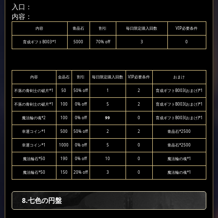
入口：
内容：
内容
青晶石
割引
毎日限定購入回数
VIP必要条件
育成ギフトB003*1
5000
70% off
3
0
内容
金晶石
割引
毎日限定購入回数
VIP必要条件
おまけ
不落の青剣士の破片*1
50
50% off
1
2
育成ギフトB003(おまけ)*1
不落の青剣士の破片*1
100
0% off
5
2
育成ギフトB003(おまけ)*1
魔法輪の魂*2
100
0% off
99
0
育成ギフトB003(おまけ)*1
幸運コイン*1
500
50% off
2
2
青晶石*2500
幸運コイン*1
1000
0% off
5
0
青晶石*2500
魔法輪石*50
190
0% off
10
0
魔法輪の魂*1
魔法輪石*50
150
20% off
3
0
魔法輪の魂*1
8.七色の円盤