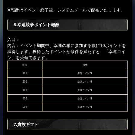
※報酬はイベント終了後、システムメールで配布いたします。
6.幸運競争ポイント報酬
入口：
内容：イベント期間中、幸運の箱に参加する度に10ポイントを
獲得します。獲得したポイントが条件を満たすと、「幸運コイ
ン」を受領できます。
得点
報酬
100
幸運コイン*1
200
幸運コイン*1
300
幸運コイン*1
400
幸運コイン*1
500
幸運コイン*1
7.貴族ギフト