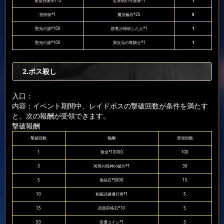
黄金召喚令1*2
世界樹の守護者*1
1
招待状*1
魔法輪石*25
5
聖光の源*100
群竜が帰依した人*1
1
聖光の源*100
異次元の竜騎士*1
1
2.ボス殺し
入口：
内容：イベント期間中、レイドボスの撃破回数が条件を満たす
と、次の報酬が受領できます。
撃破報酬
撃破回数
報酬
受領回数
1
黄金*10000
100
3
冥府の戦神の破片*1
30
5
青晶石*3000
15
10
初級試練通行券*1
5
15
武器昇格石*10
5
50
幸運コイン*1
3