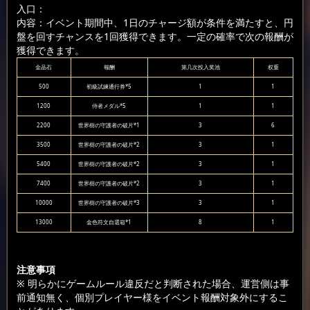
入口：
内容：イベント期間中、1日のチャージ額が条件を満たすと、円
盤を回すチャンスを1回獲得できます。一定の確率で次の報酬が
獲得できます。
金晶石
報酬
第几次投入奖池
权重
500
初級試練通行券*5
1
1
1200
侍者メダル*5
1
1
2200
世界樹の守護者の破片*1
3
6
3500
世界樹の守護者の破片*2
3
1
5400
世界樹の守護者の破片*2
3
1
7400
世界樹の守護者の破片*2
3
1
10000
世界樹の守護者の破片*3
3
1
13000
金色符文自選箱*1
8
1
注意事項
※ 明らかにゲームルール違反だと判断された場合、運営側は事
前通知無く、個別プレイヤー様をイベント報酬対象外にするこ