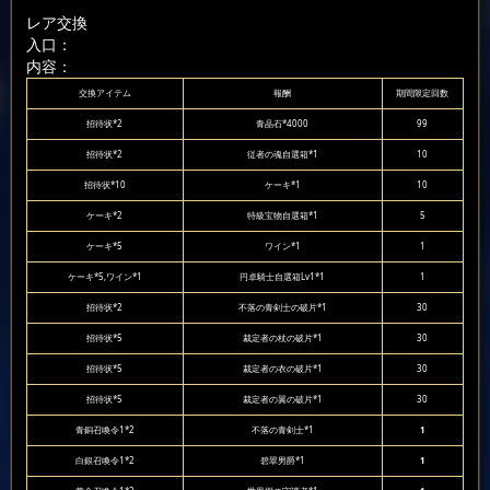
レア交換
入口：
内容：
交換アイテム
報酬
期間限定回数
招待状*2
青晶石*4000
99
招待状*2
従者の魂自選箱*1
10
招待状*10
ケーキ*1
10
ケーキ*2
特級宝物自選箱*1
5
ケーキ*5
ワイン*1
1
ケーキ*5,ワイン*1
円卓騎士自選箱Lv1*1
1
招待状*2
不落の青剣士の破片*1
30
招待状*5
裁定者の杖の破片*1
30
招待状*5
裁定者の衣の破片*1
30
招待状*5
裁定者の翼の破片*1
30
青銅召喚令1*2
不落の青剣士*1
1
白銀召喚令1*2
碧翠男爵*1
1