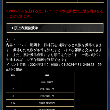
※VIPレベルを上げると、レイドボス撃破回数の上限を増やせる
ことができます。
3.頂上表順位競争
入口：
内容：イベント期間中、戦神石を消費すると点数を獲得できま
す。獲得した点数が条件を満たすと、様々な報酬と交換できま
す。また、累計獲得点数により順位を付けられ、一定の順位に
到達すれば、レアな報酬を獲得できます
イベント期間：2024年3月24日00：01-2024年3月24日23：59
a.順位報酬
順位
報酬
1
紅蓮の戦神*1
2
不落の青剣士*1
3
不落の青剣士*1
4-10
特級従者自選箱*1
11-20
従者の魂自選箱*5