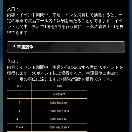
入口：
内容：イベント期間中、幸運コインを消費して抽選すると、一
定の確率で賞品プール内の報酬を当たることができます。イベ
ント期間中、累計で10回抽選を行う度に、不落の青剣士×1を獲
得できます
5.幸運競争
入口：
内容：イベント期間中、幸運の箱に参加する度に10ポイントを
獲得します。50ポイント以上獲得すると、幸運競争に参加で
き、一定の順位に達しますと相応な報酬を獲得できます。
順位
報酬
1
碧翠男爵*1
2
史詩従者自選箱×1
3
特級従者自選箱×2
4~10
特級従者自選箱×1
11~20
従者の魂自選箱×5