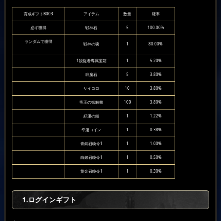
育成ギフトB003
アイテム
数量
確率
必ず獲得
戦神石
5
100.00%
ランダムで獲得
戦神の魂
1
80.00%
1段従者専属宝箱
1
5.20%
狩魔石
5
3.80%
サイコロ
10
3.80%
帝王の御触書
100
3.80%
好運の鎚
1
1.22%
幸運コイン
1
0.38%
青銅召喚令1
1
1.00%
白銀召喚令1
1
0.50%
黄金召喚令1
1
0.30%
1.ログインギフト