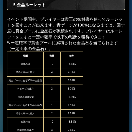
5.金晶ルーレット
イベント期間中、プレイヤーは帝王の御触書を使ってルーレッ
トを回すことが出来ます。青ゲージが100%になるまでは、回す
度に賞金プールに金晶石が累積されます。プレイヤーはルーレ
ットを回すと一定の確率で以下の報酬を獲得できます
※一定確率で賞金プールに累積された金晶石を当てられます
（一定比率の金晶石）。
報酬
数量
確率
戦神の魂
10
18.58%
晴春の軍神の破片
4
4.30%
賞金プールにある50%の金晶石
1
0.06%
チェラブの破片
2
5.70%
1段従者専属宝箱
1
11.10%
賞金プールにある30%の金晶石
1
0.10%
晴春の軍神の破片
2
8.55%
戦神の魂
10
18.58%
碧翠男爵の破片
4
7.40%