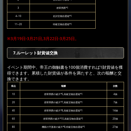
3
碧翠男爵*1
4~10
史詩宝物自選箱*1
11~20
特級宝物自選箱*1
※3月19日-3月21日,3月22日-3月25日。
7.ルーレット財貨値交換
イベント期間中、帝王の御触書を100個消費すれば1財貨値を獲
得できます。累積した財貨値が条件を満たすと、次の報酬と交
換できます。
得点
報酬
次数
10
碧翠男爵の破片*5,高級宝物自選箱*1
4抽
20
碧翠男爵の破片*7,高級宝物自選箱*1
7抽
40
碧翠男爵の破片*8,高級宝物自選箱*1
14抽
60
碧翠男爵の破片*10,高級宝物自選箱*1
20抽
80
機眼の守護者の破片*8,特級宝物自選箱*1
27抽