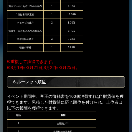
賞金プールにある10%の金晶石
1
0.32%
1段従者専属宝箱
1
11.10%
チェラブの破片
2
5.70%
賞金プールにある20%の金晶石
1
0.16%
碧翠男爵の破片
4
7.40%
晴春の軍神
1
0.95%
※重複して獲得できます。
※3月19日-3月21日,3月22日-3月25日。
6.ルーレット順位
イベント期間中、帝王の御触書を100個消費すれば1財貨値を獲
得できます。累積した財貨値に応じ順位を付けられ、上位者は
以下の報酬を獲得できます。
順位
報酬
1
金剛魔人*1
2
世界樹の守護者*1