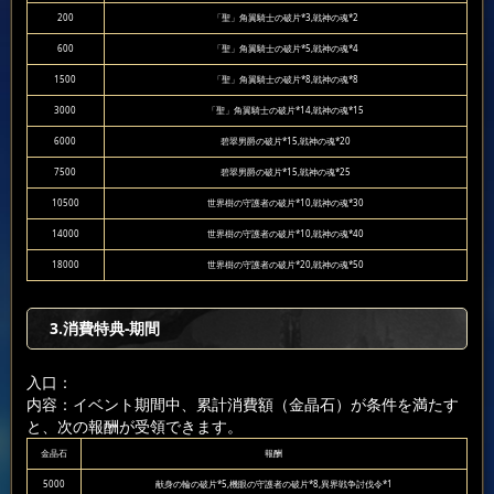
200
「聖」角翼騎士の破片*3,戦神の魂*2
600
「聖」角翼騎士の破片*5,戦神の魂*4
1500
「聖」角翼騎士の破片*8,戦神の魂*8
3000
「聖」角翼騎士の破片*14,戦神の魂*15
6000
碧翠男爵の破片*15,戦神の魂*20
7500
碧翠男爵の破片*15,戦神の魂*25
10500
世界樹の守護者の破片*10,戦神の魂*30
14000
世界樹の守護者の破片*10,戦神の魂*40
18000
世界樹の守護者の破片*20,戦神の魂*50
3.消費特典-期間
入口：
内容：イベント期間中、累計消費額（金晶石）が条件を満たす
と、次の報酬が受領できます。
金晶石
報酬
5000
献身の輪の破片*5,機眼の守護者の破片*8,異界戦争討伐令*1