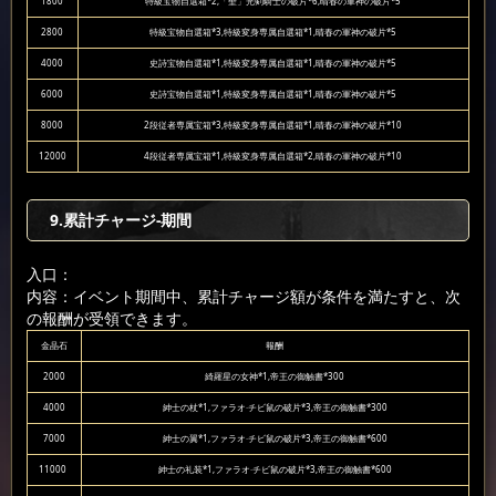
1800
特級宝物自選箱*2,「聖」光剣騎士の破片*6,晴春の軍神の破片*5
2800
特級宝物自選箱*3,特級変身専属自選箱*1,晴春の軍神の破片*5
4000
史詩宝物自選箱*1,特級変身専属自選箱*1,晴春の軍神の破片*5
6000
史詩宝物自選箱*1,特級変身専属自選箱*1,晴春の軍神の破片*5
8000
2段従者専属宝箱*3,特級変身専属自選箱*1,晴春の軍神の破片*10
12000
4段従者専属宝箱*1,特級変身専属自選箱*2,晴春の軍神の破片*10
9.累計チャージ-期間
入口：
内容：イベント期間中、累計チャージ額が条件を満たすと、次
の報酬が受領できます。
金晶石
報酬
2000
綺羅星の女神*1,帝王の御触書*300
4000
紳士の杖*1,ファラオ·チビ鼠の破片*3,帝王の御触書*300
7000
紳士の翼*1,ファラオ·チビ鼠の破片*3,帝王の御触書*600
11000
紳士の礼装*1,ファラオ·チビ鼠の破片*3,帝王の御触書*600