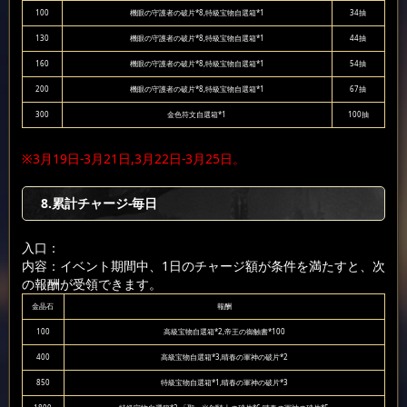
100
機眼の守護者の破片*8,特級宝物自選箱*1
34抽
130
機眼の守護者の破片*8,特級宝物自選箱*1
44抽
160
機眼の守護者の破片*8,特級宝物自選箱*1
54抽
200
機眼の守護者の破片*8,特級宝物自選箱*1
67抽
300
金色符文自選箱*1
100抽
※3月19日-3月21日,3月22日-3月25日。
8.累計チャージ-毎日
入口：
内容：イベント期間中、1日のチャージ額が条件を満たすと、次
の報酬が受領できます。
金晶石
報酬
100
高級宝物自選箱*2,帝王の御触書*100
400
高級宝物自選箱*3,晴春の軍神の破片*2
850
特級宝物自選箱*1,晴春の軍神の破片*3