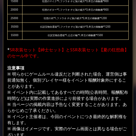
15000
狂想のマイク*1,ファラオ·チビ鼠の破片*3,帝王の御触書*900
20000
狂想のギター*1,ファラオ·チビ鼠の破片*3,帝王の御触書*900
25000
狂想の衣*1,ファラオ·チビ鼠の破片*3,帝王の御触書*1200
35000
伝説宝物自選箱*1,ファラオ·チビ鼠の破片*3,帝王の御触書*1200
55000
伝説宝物自選箱*1,公正の輪*1,帝王の御触書*1500
*
SR衣装セット【紳士セット】とSSR衣装セット【夏の狂想曲】
のセール中です。
注意事項
※ 明らかにゲームルール違反だと判断された場合、運営側は事
前通知無く、個別プレイヤー様をイベント報酬対象外にするこ
とがあります。
※ イベント内に記載してあるすべての時間(公表時間、報酬配布
時間など)は実際の作業進捗により前後する場合があります。
※ 当ページの掲載内容は予告なく変更することがあります。あ
らかじめご了承ください。
※ イベント主催者は、今回のイベントにつき最終的な解釈権を
有します。
※ 画像はイメージです。実際のゲーム画面とは異なる場合がご
ざいます。