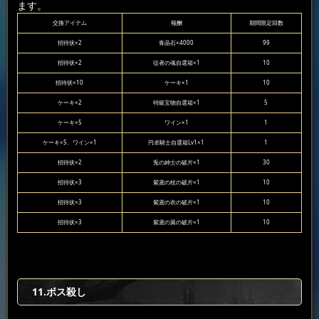
ます。
交換アイテム
報酬
期間限定回数
招待状×2
青晶石×4000
99
招待状×2
従者の魂自選箱×1
10
招待状×10
ケーキ×1
10
ケーキ×2
特級宝物自選箱×1
5
ケーキ×5
ワイン×1
1
ケーキ×5、ワイン×1
円卓騎士自選箱Lv1×1
1
招待状×2
兎の紳士の破片×1
30
招待状×3
紫鳶の杖の破片×1
10
招待状×3
紫鳶の衣の破片×1
10
招待状×3
紫鳶の翼の破片×1
10
11.ボス殺し