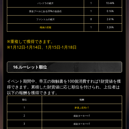
パンドラの破片
1
10.44%
賞金プールにある20%の金晶石
1
0.16%
ファントムの破片
8
2.61%
殲滅の星艦
1
3.26%
※重複して獲得できます。
※1月12日-1月14日、1月15日-1月18日
16.ルーレット順位
イベント期間中、帝王の御触書を100個消費すれば1財貨値を獲
得できます。累積した財貨値に応じ順位を付けられ、上位者は
以下の報酬を獲得できます。
順位
報酬
1
夢運ぶ星馬×1
2
成金ターキー×1
3
成金ターキー×1