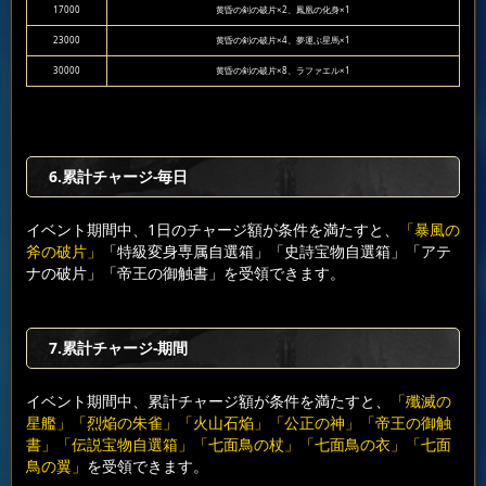
17000
黄昏の剣の破片×2、鳳凰の化身×1
23000
黄昏の剣の破片×4、夢運ぶ星馬×1
30000
黄昏の剣の破片×8、ラファエル×1
6.累計チャージ-毎日
イベント期間中、1日のチャージ額が条件を満たすと、
「暴風の
斧の破片」
「特級変身専属自選箱」「史詩宝物自選箱」「アテ
ナの破片」「帝王の御触書」を受領できます。
7.累計チャージ-期間
イベント期間中、累計チャージ額が条件を満たすと、
「殲滅の
星艦」「烈焔の朱雀」「火山石焔」「公正の神」「帝王の御触
書」「伝説宝物自選箱」「七面鳥の杖」「七面鳥の衣」「七面
鳥の翼」
を受領できます。