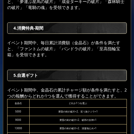
と、「夢運ぶ星馬の破片」「成金ターキーの破片」「森林騎士
の破片」「竜騎の魂」を受領できます。
4.消費特典-期間
イベント期間中、毎日累計消費額（金晶石）が条件を満たす
と、「ファントムの破片」「パンドラの破片」「至高指輪宝
箱」を受領できます。
5.自選ギフト
イベント期間中、金晶石の累計チャージ額が条件を満たすと、2
つの報酬からどれか1つを選んで獲得することができます。
金晶石
どれか1つを選ぶ
5000
黄昏の剣の破片×2、笑う旅クジラ×1
9000
黄昏の剣の破片×2、破邪の女神×1
13000
黄昏の剣の破片×2、清蓮地心火×1