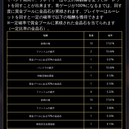
トを回すことが出来ます。青ゲージが100%になるまでは、回す
度に賞金プールに金晶石が累積されます。プレイヤーはルーレ
ットを回すと一定の確率で以下の報酬を獲得できます
※一定確率で賞金プールに累積された金晶石を当てられます
（一定比率の金晶石）。
報酬
数量
確率
妖精の魂
10
17.61%
ファントムの破片
2
10.44%
賞金プールにある50%の金晶石
1
0.07%
パンドラの破片
1
10.44%
特級宝物自選箱
1
9.13%
賞金プールにある30%の金晶石
1
0.10%
ファントムの破片
4
5.22%
妖精の魂
10
17.61%
ファントムの破片
6
3.46%
賞金プールにある10%の金晶石
1
0.33%
橙色符文自選箱箱
1
9.13%