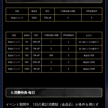
内容
青晶石
割引
1日限定購入回数
VIP必要条件
育成ギフト×1
5000
70% off
3
0
内容
金晶石
割引
1日限定購入回数
VIP必要条件
おまけ
育成ギフト×1
50
50% off
1
2
笑う旅クジラの破片×1
育成ギフト×1
100
0% off
5
2
笑う旅クジラの破片×1
育成ギフト×1
100
0% off
999
0
青晶石×500
幸運コイン×1
500
50% off
2
2
青晶石×2500
幸運コイン×1
1000
0% off
5
0
青晶石×2500
3.消費特典-毎日
イベント期間中、1日の累計消費額（金晶石）が条件を満たす