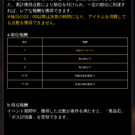
た、累計獲得点数により順位を付けられ、一定の順位に到達す
れば、レアな報酬を獲得できます。
※毎日の23：00以降は決算の時間になり、アイテムを消費して
も点数を獲得できません。
a.順位報酬
順位
報酬
1
成金ターキー×1
2
兎の紳士×1
3
兎の紳士×1
4-10
特級従者自選箱×1
11-50
従者の魂自選箱×5
b.得点報酬
イベント期間中、獲得した点数が条件を満たすと、「青晶石」
「ボス討伐書」を受領できます。