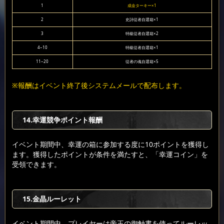
1
成金ターキー×1
2
史詩従者自選箱×1
3
特級従者自選箱×2
4~10
特級従者自選箱×1
11~20
従者の魂自選箱×5
※報酬はイベント終了後システムメールで配布します。
14.幸運競争ポイント報酬
イベント期間中、幸運の箱に参加する度に10ポイントを獲得し
ます。獲得したポイントが条件を満たすと、「幸運コイン」を
受領できます。
15.金晶ルーレット
イベント期間中、プレイヤーは帝王の御触書を使ってルーレッ