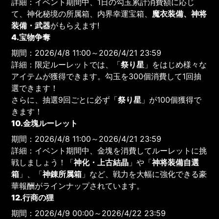
詳細：イベント期間中、1日の勾玉累計消費額に応じ
て、神化秘境の所属箱、内界幸運宝箱、
魔衣装備、神将
装備・武器
がもらえます!
4.宝物争奪
期間：2026/4/8 11:00～2026/4/21 23:59
詳細：限定ルーレットでは、「
祭り星
」をはじめ様々な
アイテムが獲得できます。勾玉を300個消費して1回抽
選できます！
さらに、抽選9回ごとに必ず「
祭り星
」が100個獲得で
きます！
10.金塊ルーレット
期間：2026/4/8 11:00～2026/4/21 23:59
詳細：イベント期間中、金塊を消費してルーレットに挑
戦しましょう！「
神化・上古結晶
」や「
神将装備自選
箱
」、「
神錬所属箱
」など、戦力を大幅に強化できる豪
華報酬がラインナップされています。
12.行商の狸
期間：2026/4/9 00:00～2026/4/22 23:59