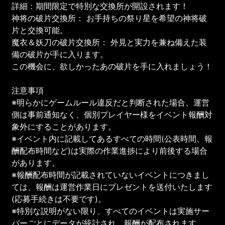
詳細：期間限定で特別な交換所が開設されます！
神将の破片交換所： お手持ちの祭り星を希望の神将破
片と交換可能。
魔衣＆妖刀の破片交換所： 外見と実力を兼ね備えた装
備の破片が手に入ります。
この機会に、欲しかったあの破片を手に入れましょう！
注意事項
※明らかにゲームルール違反だと判断された場合、運営
側は事前通知なく、個別プレイヤー様をイベント報酬対
象外にすることがあります。
※イベント内に記載してあるすべての時間(公表時間、報
酬配布時間など)は実際の作業進捗により前後する場合
があります。
※報酬配布時間が記載されていないイベントにつきまし
ては、報酬は運営作業日にプレゼントを送付いたします
(応募手続きは不要です)。
※特別な説明がない限り、すべてのイベントは実施サー
バーごとにデータが統計され、報酬が配布されます。