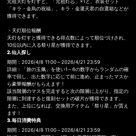
元祖天灯を灯すと、「元祖灯芯」×1と、衣装セット
「キラ・金烏の祝福」、キラ・金運天君の自選箱などが
獲得できます。
・天灯順位報酬
天灯を灯すと獲得できる得点数によって順位づけされ、
10位以内に入る祭り星が獲得できます。
2.仙人探し
期間：2026/4/8 11:00～2026/4/21 23:59
詳細：「旅の玉佩」を使い1～6の数字からランダムの確
率で回し、出た数字に応じて前に進め、止まったマスか
ら豪華報酬がもらえます！
該当階層のマスを完走すると次の階層に上がり、指定の
階層に到達すると復刻セットの破片が獲得できます。
また、上位になれば、交換用アイテム「祭り星」が貰え
ます！
3.毎日消費特典
期間：2026/4/8 11:00～2026/4/21 23:59