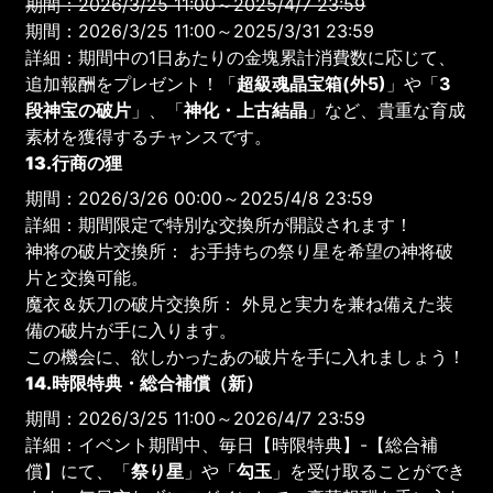
期間：2026/3/25 11:00～2025/4/7 23:59
期間：2026/3/25 11:00～2025/3/31 23:59
詳細：期間中の1日あたりの金塊累計消費数に応じて、
追加報酬をプレゼント！「
超級魂晶宝箱(外5)
」や「
3
段神宝の破片
」、「
神化・上古結晶
」など、貴重な育成
素材を獲得するチャンスです。
13.行商の狸
期間：2026/3/26 00:00～2025/4/8 23:59
詳細：期間限定で特別な交換所が開設されます！
神将の破片交換所： お手持ちの祭り星を希望の神将破
片と交換可能。
魔衣＆妖刀の破片交換所： 外見と実力を兼ね備えた装
備の破片が手に入ります。
この機会に、欲しかったあの破片を手に入れましょう！
14.時限特典・総合補償（新）
期間：2026/3/25 11:00～2026/4/7 23:59
詳細：イベント期間中、毎日【時限特典】-【総合補
償】にて、「
祭り星
」や「
勾玉
」を受け取ることができ