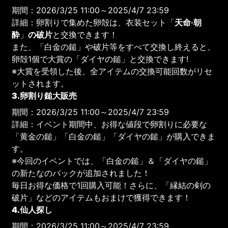
期間：2026/3/25 11:00～2025/4/7 23:59
詳細：卵割りで集めた卵殻は、衣装セット「
天命·朝
酔
」
の破片
と交換できます！
また、「白金の鎚」や破片等をすべて交換し終えると、
卵殻1個で大賞の「ダイヤの鎚」と交換できます!
※大賞を受領した後、全アイテムの交換可能回数がリセ
ットされます。
3.卵割り鎚大販売
期間：2026/3/25 11:00～2025/4/7 23:59
詳細：イベント期間中、お得な値段で卵割りに必要な
「黄金の鎚」「白金の鎚」「ダイヤの鎚」が購入できま
す。
※今回のイベントでは、「白金の鎚」＆「ダイヤの鎚」
の新たなのパックが追加されました！
毎日お得な価格で1回購入可能！さらに、「縁結の剣の
破片」などのアイテムもおまけで獲得できます！
4.仙人探し
期間：2026/3/25 11:00～2025/4/7 23:59