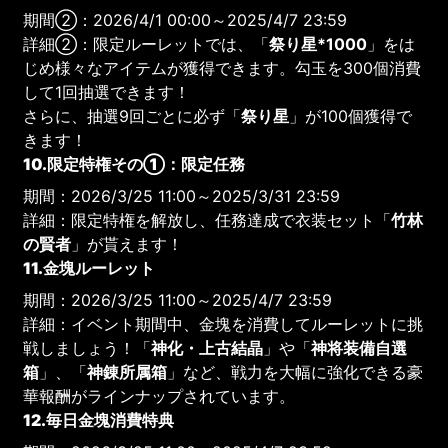
期間②：2026/4/1 00:00～2025/4/7 23:59
詳細②：限定ルーレットでは、「
祭り星*1000
」をは
じめ様々なアイテムが獲得できます。勾玉を300個消費
して1回抽選できます！
さらに、抽選9回ごとに必ず「
祭り星
」が100個獲得で
きます！
10.限定特権その①：限定任務
期間：2026/3/25 11:00～2025/3/31 23:59
詳細：限定特権を解放し、任務達成で衣装セット「
竹林
の賢者
」が貰えます！
11.金塊ルーレット
期間：2026/3/25 11:00～2025/4/7 23:59
詳細：イベント期間中、金塊を消費してルーレットに挑
戦しましょう！「
神化・上古結晶
」や「
神将装備自選
箱
」、「
神錬所属箱
」など、戦力を大幅に強化できる豪
華報酬がラインナップされています。
12.毎日金塊消費特典