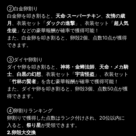
②白金卵割り
白金卵を叩き割ると、
天命·スーパーチキン
、
友情の歳
月
、衣装セット「
ダックの進撃
」、衣装セット「
超人気
生徒
」などの豪華報酬が確率で獲得可能！
また、白金卵を叩き割ると、卵殻2個、点数10点が獲得
できます。
③ダイヤ卵割り
ダイヤ卵を叩き割ると、
神将・金蝉法師
、
天命・メカ騎
士
、
白黒の幻想
、衣装セット「
宇宙怪盗
」、衣装セット
「
竹林の賢者
」を含む豪華報酬が確率で獲得可能！
また、ダイヤ卵を叩き割ると、卵殻3個、点数50点が獲
得できます。
④卵割りランキング
卵割りで獲得した点数はランク付けされ、20位以内に
入ると、
祭り星
が受領できます。
2.卵殻大交換