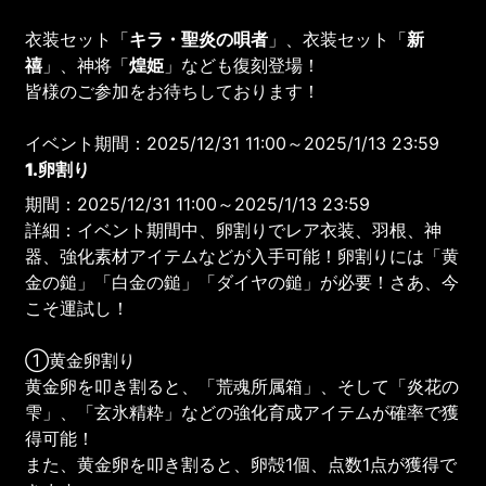
衣装セット「
キラ・聖炎の唄者
」、衣装セット「
新
禧
」、神将「
煌姫
」なども復刻登場！
皆様のご参加をお待ちしております！
イベント期間：2025/12/31 11:00～2025/1/13 23:59
1.卵割り
期間：2025/12/31 11:00～2025/1/13 23:59
詳細：イベント期間中、卵割りでレア衣装、羽根、神
器、強化素材アイテムなどが入手可能！卵割りには「黄
金の鎚」「白金の鎚」「ダイヤの鎚」が必要！さあ、今
こそ運試し！
①黄金卵割り
黄金卵を叩き割ると、「荒魂所属箱」、そして「炎花の
雫」、「玄氷精粋」などの強化育成アイテムが確率で獲
得可能！
また、黄金卵を叩き割ると、卵殻1個、点数1点が獲得で