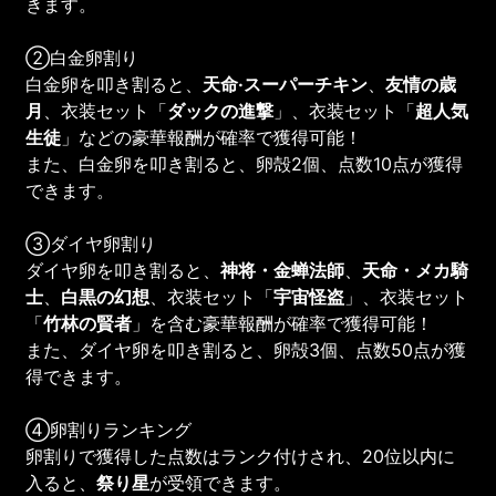
きます。
②白金卵割り
白金卵を叩き割ると、
天命·スーパーチキン
、
友情の歳
月
、衣装セット「
ダックの進撃
」、衣装セット「
超人気
生徒
」などの豪華報酬が確率で獲得可能！
また、白金卵を叩き割ると、卵殻2個、点数10点が獲得
できます。
③ダイヤ卵割り
ダイヤ卵を叩き割ると、
神将・金蝉法師
、
天命・メカ騎
士
、
白黒の幻想
、衣装セット「
宇宙怪盗
」、衣装セット
「
竹林の賢者
」を含む豪華報酬が確率で獲得可能！
また、ダイヤ卵を叩き割ると、卵殻3個、点数50点が獲
得できます。
④卵割りランキング
卵割りで獲得した点数はランク付けされ、20位以内に
入ると、
祭り星
が受領できます。