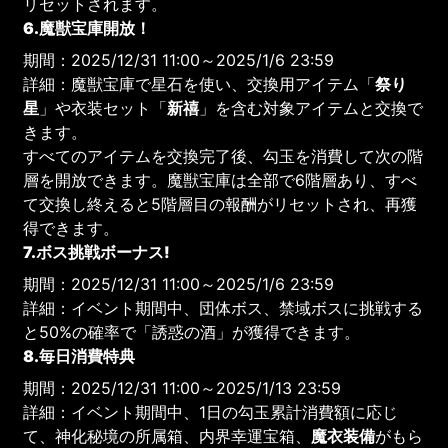
リセットされます。
6.魔獣宝庫開放！
期間：2025/12/31 11:00～2025/1/6 23:59
詳細：魔獣宝庫で星石を使い、交換用アイテム「
祭り
星
」や衣装セット「
新禧
」を含む対象アイテムと交換で
きます。
すべてのアイテムを交換完了後、勾玉を消費して次の階
層を開放できます。魔獣宝庫は全部で6階層あり、すべ
て交換し終えると5階層目の報酬がリセットされ、再獲
得できます。
7.ボス挑戦ボーナス!
期間：2025/12/31 11:00～2025/1/6 23:59
詳細：イベント期間中、団体ボス、禁域ボスに挑戦する
と50%の確率で「誘惑の酒」が獲得できます。
8.毎日消費特典
期間：2025/12/31 11:00～2025/1/13 23:59
詳細：イベント期間中、1日の勾玉累計消費額に応じ
て、神化秘境の所属箱、内界幸運宝箱、
魔衣装備
がもら