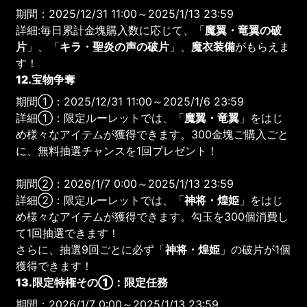
期間：2025/12/31 11:00～2025/1/13 23:59
詳細:毎日累計金塊購入数に応じて、「
魔翼・竜翼の破
片
」、「
キラ・聖炎の声の破片
」、
魔衣装備
がもらえま
す！
12.宝物争奪
期間①：2025/12/31 11:00～2025/1/6 23:59
詳細①：限定ルーレットでは、「
魔翼・竜翼
」をはじ
め様々なアイテムが獲得できます。300金塊ご購入ごと
に、無料抽選チャンスを1回プレゼント！
期間②：2026/1/7 0:00～2025/1/13 23:59
詳細②：限定ルーレットでは、「
神将・煌姫
」をはじ
め様々なアイテムが獲得できます。勾玉を300個消費し
て1回抽選できます！
さらに、抽選9回ごとに必ず「
神将・煌姫
」の破片が1個
獲得できます！
13.限定特権その①：限定任務
期間：2026/1/7 0:00～2025/1/13 23:59