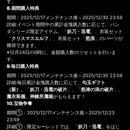
す。
8.期間購入特典
期間：2025/12/17メンテナンス後～2025/12/30 23:59
詳細:イベント期間中の累計金塊購入数に応じて、パン
ダシリーズ限定アイテム、「
妖刀・迅電
」、衣装セット
「
クリスマスエルフ
」、衣装セット「
怒浪
」のパーツが
獲得できます。
※12月24日の0時に、金額購入数のリセットを行いま
す。
9.毎日購入特典
期間：2025/12/17メンテナンス後～2025/12/30 23:59
詳細:毎日累計金塊購入数に応じて、
勾玉ギフト
（新）、
「
妖刀・迅電の破片
」、「
怒涛の浪の破片
」、
魔衣装備、神錬所属箱
がもらえます！
10.宝物争奪
期間①：2025/12/17メンテナンス後～2025/12/23
23:59
詳細①：限定ルーレットでは、「
妖刀・迅電
」をはじ