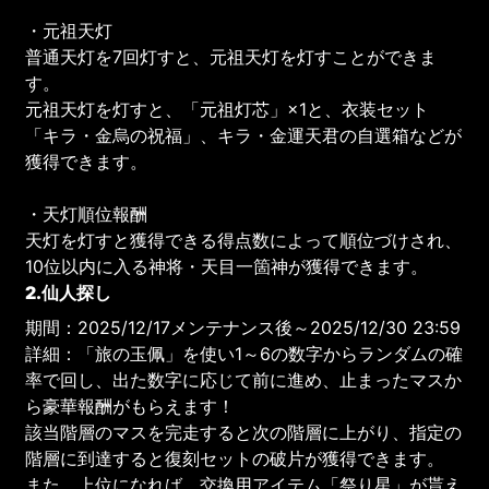
・元祖天灯
普通天灯を7回灯すと、元祖天灯を灯すことができま
す。
元祖天灯を灯すと、「元祖灯芯」×1と、衣装セット
「キラ・金烏の祝福」、キラ・金運天君の自選箱などが
獲得できます。
・天灯順位報酬
天灯を灯すと獲得できる得点数によって順位づけされ、
10位以内に入る神将・天目一箇神が獲得できます。
2.仙人探し
期間：2025/12/17メンテナンス後～2025/12/30 23:59
詳細：「旅の玉佩」を使い1～6の数字からランダムの確
率で回し、出た数字に応じて前に進め、止まったマスか
ら豪華報酬がもらえます！
該当階層のマスを完走すると次の階層に上がり、指定の
階層に到達すると復刻セットの破片が獲得できます。
また、上位になれば、交換用アイテム「祭り星」が貰え