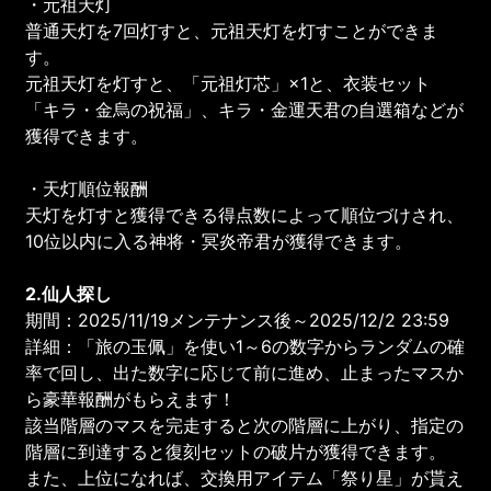
・元祖天灯
普通天灯を7回灯すと、元祖天灯を灯すことができま
す。
元祖天灯を灯すと、「元祖灯芯」×1と、衣装セット
「キラ・金烏の祝福」、キラ・金運天君の自選箱などが
獲得できます。
・天灯順位報酬
天灯を灯すと獲得できる得点数によって順位づけされ、
10位以内に入る神将・冥炎帝君が獲得できます。
2.仙人探し
期間：2025/11/19メンテナンス後～2025/12/2 23:59
詳細：「旅の玉佩」を使い1～6の数字からランダムの確
率で回し、出た数字に応じて前に進め、止まったマスか
ら豪華報酬がもらえます！
該当階層のマスを完走すると次の階層に上がり、指定の
階層に到達すると復刻セットの破片が獲得できます。
また、上位になれば、交換用アイテム「祭り星」が貰え