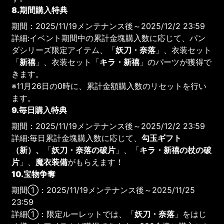
8.期間購入特典
期間：2025/11/19メンテナンス後～2025/12/2 23:59
詳細:イベント期間中の累計金塊購入数に応じて、パン
ダシリーズ限定アイテム、「
妖刀・奈落
」、衣装セット
「
新禧
」、衣装セット「
キラ・新禧
」のパーツが獲得で
きます。
※11月26日の0時に、累計金額購入数のリセットを行い
ます。
9.毎日購入特典
期間：2025/11/19メンテナンス後～2025/12/2 23:59
詳細:毎日累計金塊購入数に応じて、
勾玉ギフト
（新）、
「
妖刀・奈落の破片
」、「
キラ・新禧の杖の破
片
」、
魔衣装備
がもらえます！
10.宝物争奪
期間①：2025/11/19メンテナンス後～2025/11/25
23:59
詳細①：限定ルーレットでは、「
妖刀・奈落
」をはじ