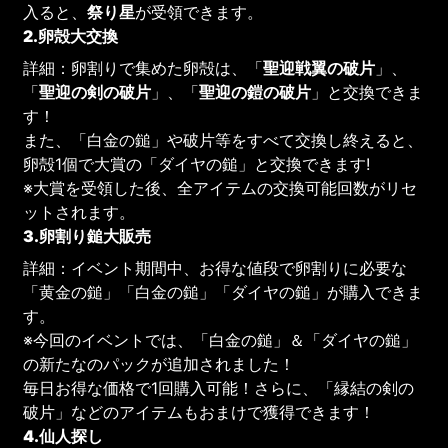
入ると、
祭り星
が受領できます。
2.卵殻大交換
詳細：卵割りで集めた卵殻は、「
聖迎戦翼の破片
」、
「
聖迎の剣の破片
」、「
聖迎の鎧の破片
」と交換できま
す！
また、「白金の鎚」や破片等をすべて交換し終えると、
卵殻1個で大賞の「ダイヤの鎚」と交換できます!
※大賞を受領した後、全アイテムの交換可能回数がリセ
ットされます。
3.卵割り鎚大販売
詳細：イベント期間中、お得な値段で卵割りに必要な
「黄金の鎚」「白金の鎚」「ダイヤの鎚」が購入できま
す。
※今回のイベントでは、「白金の鎚」＆「ダイヤの鎚」
の新たなのパックが追加されました！
毎日お得な価格で1回購入可能！さらに、「縁結の剣の
破片」などのアイテムもおまけで獲得できます！
4.仙人探し