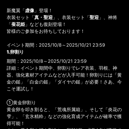
新魔翼「
虚像
」登場！
衣装セット「
真・聖迎
」、衣装セット「
聖迎
」、神将
「
蚕花姫
」なども復刻登場！
皆様のご参加をお待ちしております！
イベント期間：2025/10/8～2025/10/21 23:59
1.卵割り
期間：2025/10/8～2025/10/21 23:59
詳細：イベント期間中、卵割りでレア衣装、羽根、神
器、強化素材アイテムなどが入手可能！卵割りには「黄
金の鎚」「白金の鎚」「ダイヤの鎚」が必要！さあ、今
こそ運試し！
①黄金卵割り
黄金卵を叩き割ると、「荒魂所属箱」、そして「炎花の
雫」、「玄氷精粋」などの強化育成アイテムが確率で獲
得可能！