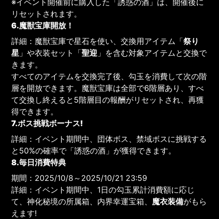
※イベント開催前に購入した「誘惑の酒」は、開催後に
リセットされます。
6.魔獣宝庫開放！
詳細：魔獣宝庫で星石を使い、交換用アイテム「
祭り
星
」や衣装セット「
聖迎
」を含む対象アイテムと交換で
きます。
すべてのアイテムを交換完了後、勾玉を消費して次の階
層を開放できます。魔獣宝庫は全部で6階層あり、すべ
て交換し終えると5階層目の報酬がリセットされ、再獲
得できます。
7.ボス挑戦ボーナス!
詳細：イベント期間中、団体ボス、禁域ボスに挑戦する
と50%の確率で「誘惑の酒」が獲得できます。
8.毎日消費特典
期間：2025/10/8～2025/10/21 23:59
詳細：イベント期間中、1日の勾玉累計消費額に応じ
て、神化秘境の所属箱、内界幸運宝箱、
魔衣装備
がもら
えます!