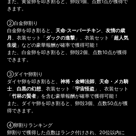
また、黄金卵を叩き割ると、卵殻1個、点数1点が獲得で
きます。
②白金卵割り
白金卵を叩き割ると、
天命·スーパーチキン
、
友情の歳
月
、衣装セット「
ダックの進撃
」、衣装セット「
超人気
生徒
」などの豪華報酬が確率で獲得可能！
また、白金卵を叩き割ると、卵殻2個、点数10点が獲得
できます。
③ダイヤ卵割り
ダイヤ卵を叩き割ると、
神将・金蝉法師
、
天命・メカ騎
士
、
白黒の幻想
、衣装セット「
宇宙怪盗
」、衣装セット
「
竹林の賢者
」を含む豪華報酬が確率で獲得可能！
また、ダイヤ卵を叩き割ると、卵殻3個、点数50点が獲
得できます。
④卵割りランキング
卵割りで獲得した点数はランク付けされ、20位以内に