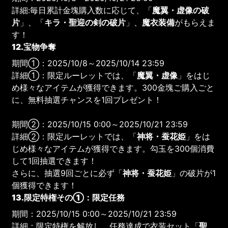
詳細:毎日累計金塊購入数に応じて、「
魔翼・虚像の破
片
」、「
キラ・聖迎の剣の破片
」、
魔衣装備
がもらえま
す！
12.宝物争奪
期間①：2025/10/8～2025/10/14 23:59
詳細①：限定ルーレットでは、「
魔翼・虚像
」をはじ
め様々なアイテムが獲得できます。300金塊ご購入ごと
に、無料抽選チャンスを1回プレゼント！
期間②：2025/10/15 0:00～2025/10/21 23:59
詳細②：限定ルーレットでは、「
神将・蚕花姫
」をは
じめ様々なアイテムが獲得できます。勾玉を300個消費
して1回抽選できます！
さらに、抽選9回ごとに必ず「
神将・蚕花姫
」の破片が1
個獲得できます！
13.限定特権その①：限定任務
期間：2025/10/15 0:00～2025/10/21 23:59
詳細：限定特権を解放し、任務達成で衣装セット「
聖