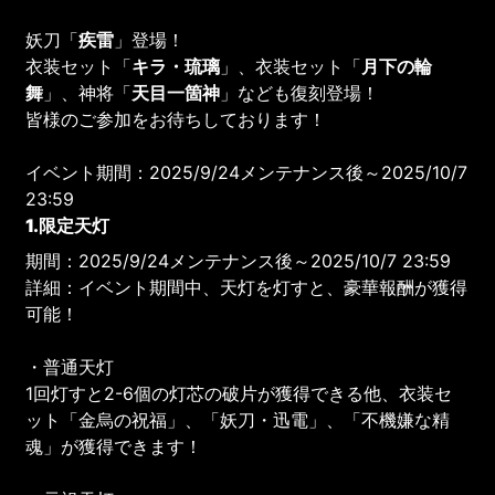
妖刀「
疾雷
」登場！
衣装セット「
キラ・琉璃
」、衣装セット「
月下の輪
舞
」、神将「
天目一箇神
」なども復刻登場！
皆様のご参加をお待ちしております！
イベント期間：2025/9/24メンテナンス後～2025/10/7
23:59
1.限定天灯
期間：2025/9/24メンテナンス後～2025/10/7 23:59
詳細：イベント期間中、天灯を灯すと、豪華報酬が獲得
可能！
・普通天灯
1回灯すと2-6個の灯芯の破片が獲得できる他、衣装セ
ット「金烏の祝福」、「妖刀・迅電」、「不機嫌な精
魂」が獲得できます！