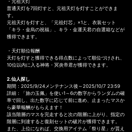
・元祖天灯
普通天灯を7回灯すと、元祖天灯を灯すことができま
す。
元祖天灯を灯すと、「元祖灯芯」×1と、衣装セット
「キラ・金烏の祝福」、キラ・金運天君の自選箱などが
獲得できます。
・天灯順位報酬
天灯を灯すと獲得できる得点数によって順位づけされ、
10位以内に入る神将・冥炎帝君が獲得できます。
2.仙人探し
期間：2025/9/24メンテナンス後～2025/10/7 23:59
詳細：「旅の玉佩」を使い1～6の数字からランダムの確
率で回し、出た数字に応じて前に進め、止まったマスか
ら豪華報酬がもらえます！
該当階層のマスを完走すると次の階層に上がり、指定の
階層に到達すると復刻セットの破片が獲得できます。
また、上位になれば、交換用アイテム「祭り星」が貰え