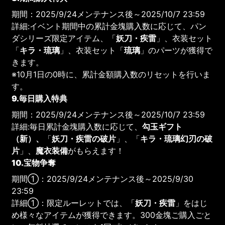
期間：2025/9/24メンテナンス後～2025/10/7 23:59
詳細:イベント期間中の累計金塊購入数に応じて、パン
ダシリーズ限定アイテム、「
妖刀・疾雷
」、衣装セット
「
キラ・琉璃
」、衣装セット「
琉璃
」のパーツが獲得で
きます。
※10月1日の0時に、累計金額購入数のリセットを行いま
す。
9.毎日購入特典
期間：2025/9/24メンテナンス後～2025/10/7 23:59
詳細:毎日累計金塊購入数に応じて、
勾玉ギフト
（新）、
「
妖刀・疾雷の破片
」、「
キラ・琉璃幻刃の破
片
」、
魔衣装備
がもらえます！
10.宝物争奪
期間①：2025/9/24メンテナンス後～2025/9/30
23:59
詳細①：限定ルーレットでは、「
妖刀・疾雷
」をはじ
め様々なアイテムが獲得できます。300金塊ご購入ごと