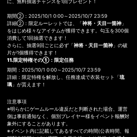
に、無料抽選チャンスを1回プレゼント！
期間②：2025/10/1 0:00～2025/10/7 23:59
詳細②：限定ルーレットでは、「
神将・天目一箇神
」
をはじめ様々なアイテムが獲得できます。勾玉を300個
消費して1回抽選できます！
さらに、抽選9回ごとに必ず「
神将・天目一箇神
」の破
片が1個獲得できます！
11.限定特権その①：限定任務
期間：2025/10/1 0:00～2025/10/7 23:59
詳細：限定特権を解放し、任務達成で衣装セット「
琉
璃
」が貰えます！
注意事項
※明らかにゲームルール違反だと判断された場合、運営
側は事前通知なく、個別プレイヤー様をイベント報酬対
象外にすることがあります。
※イベント内に記載してあるすべての時間(公表時間、報