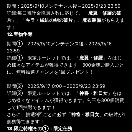
期間：2025/9/10メンテナンス後～2025/9/23 23:59
詳細:毎日累計金塊購入数に応じて、「
魔翼・修羅の破
片
」、「
キラ・縁結の剣の破片
」、
魔衣装備
がもらえま
す！
12.宝物争奪
期間①：2025/9/10メンテナンス後～2025/9/16
23:59
詳細①：限定ルーレットでは、「
魔翼・修羅
」をはじ
め様々なアイテムが獲得できます。300金塊ご購入ごと
に、無料抽選チャンスを1回プレゼント！
期間②：2025/9/17 0:00～2025/9/23 23:59
詳細②：限定ルーレットでは、「
神将・稚日女
」をは
じめ様々なアイテムが獲得できます。勾玉を300個消費
して1回抽選できます！
さらに、抽選9回ごとに必ず「
神将・稚日女
」の破片が1
個獲得できます！
13.限定特権その①：限定任務