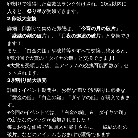
卵割りで獲得した点数はランク付けされ、20位以内に
入ると、
祭り星
が受領できます。
2.卵殻大交換
詳細：卵割りで集めた卵殻は、「
今宵の月の破片
」、
「
縁結の剣の破片
」、「
月夜の邂逅の破片
」と交換でき
ます！
また、「白金の鎚」や破片等をすべて交換し終えると、
卵殻1個で大賞の「ダイヤの鎚」と交換できます!
※大賞を受領した後、全アイテムの交換可能回数がリセ
ットされます。
3.卵割り鎚大販売
詳細：イベント期間中、お得な値段で卵割りに必要な
「黄金の鎚」「白金の鎚」「ダイヤの鎚」が購入できま
す。
※今回のイベントでは、「白金の鎚」＆「ダイヤの鎚」
の新たなのパックが追加されました！
毎日お得な価格で1回購入可能！さらに、「縁結の剣の
破片」などのアイテムもおまけで獲得できます！