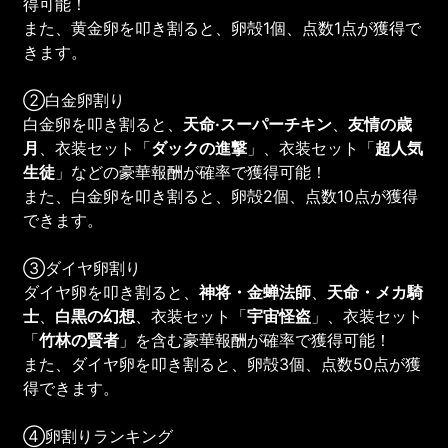
得可能！
また、黄金卵を叩き割ると、卵殻1個、点数1点が獲得で
きます。
②白金卵割り
白金卵を叩き割ると、
天命·スーパーチキン
、
友情の歳
月
、衣装セット「
ダックの進撃
」、衣装セット「
超人気
生徒
」などの豪華報酬が確率で獲得可能！
また、白金卵を叩き割ると、卵殻2個、点数10点が獲得
できます。
③ダイヤ卵割り
ダイヤ卵を叩き割ると、
神将・金蝉法師
、
天命・メカ騎
士
、
白黒の幻想
、衣装セット「
宇宙怪盗
」、衣装セット
「
竹林の賢者
」を含む豪華報酬が確率で獲得可能！
また、ダイヤ卵を叩き割ると、卵殻3個、点数50点が獲
得できます。
④卵割りランキング