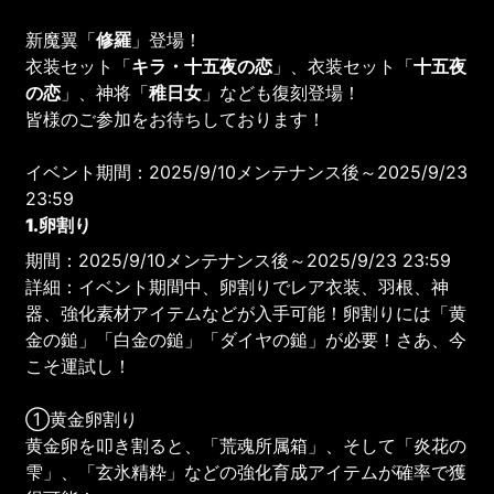
新魔翼「
修羅
」登場！
衣装セット「
キラ・十五夜の恋
」、衣装セット「
十五夜
の恋
」、神将「
稚日女
」なども復刻登場！
皆様のご参加をお待ちしております！
イベント期間：2025/9/10メンテナンス後～2025/9/23
23:59
1.卵割り
期間：2025/9/10メンテナンス後～2025/9/23 23:59
詳細：イベント期間中、卵割りでレア衣装、羽根、神
器、強化素材アイテムなどが入手可能！卵割りには「黄
金の鎚」「白金の鎚」「ダイヤの鎚」が必要！さあ、今
こそ運試し！
①黄金卵割り
黄金卵を叩き割ると、「荒魂所属箱」、そして「炎花の
雫」、「玄氷精粋」などの強化育成アイテムが確率で獲