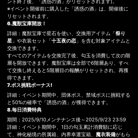
ント終了後、「誘惑の酒」がリセットされます)。
※イベント開催前に購入した「誘惑の酒」は、開催後に
リセットされます。
6.魔獣宝庫開放！
詳細：魔獣宝庫で星石を使い、交換用アイテム「
祭り
星
」や衣装セット「
十五夜の恋
」を含む対象アイテムと
交換できます。
すべてのアイテムを交換完了後、勾玉を消費して次の階
層を開放できます。魔獣宝庫は全部で6階層あり、すべ
て交換し終えると5階層目の報酬がリセットされ、再獲
得できます。
7.ボス挑戦ボーナス!
詳細：イベント期間中、団体ボス、禁域ボスに挑戦する
と50%の確率で「誘惑の酒」が獲得できます。
8.毎日消費特典
期間：2025/9/10メンテナンス後～2025/9/23 23:59
詳細：イベント期間中、1日の勾玉累計消費額に応じ
て、神化秘境の所属箱、内界幸運宝箱、
魔衣装備
がもら