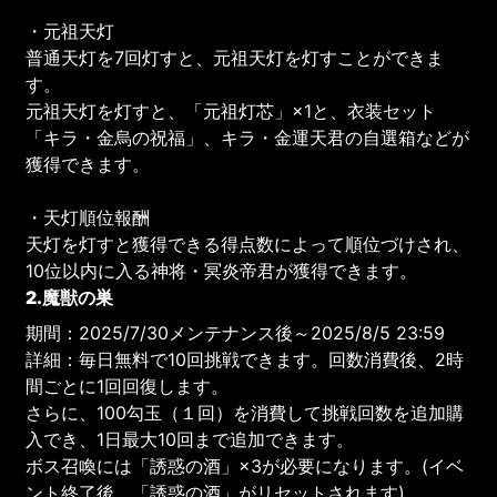
・元祖天灯
普通天灯を7回灯すと、元祖天灯を灯すことができま
す。
元祖天灯を灯すと、「元祖灯芯」×1と、衣装セット
「キラ・金烏の祝福」、キラ・金運天君の自選箱などが
獲得できます。
・天灯順位報酬
天灯を灯すと獲得できる得点数によって順位づけされ、
10位以内に入る神将・冥炎帝君が獲得できます。
2.魔獣の巣
期間：2025/7/30メンテナンス後～2025/8/5 23:59
詳細：毎日無料で10回挑戦できます。回数消費後、2時
間ごとに1回回復します。
さらに、100勾玉（１回）を消費して挑戦回数を追加購
入でき、1日最大10回まで追加できます。
ボス召喚には「誘惑の酒」×3が必要になります。(イベ
ント終了後、「誘惑の酒」がリセットされます)。