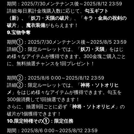
期間：2025/7/30メンテナンス後～2025/8/12 23:59
詳細:毎日累計金塊購入数に応じて、
勾玉ギフト
（新）、
「
妖刀・天隕の破片
」、「
キラ・金烏の祝剣の
破片
」、
魔衣装備
がもらえます！
9.宝物争奪
期間①：2025/7/30メンテナンス後～2025/8/5 23:59
詳細①：限定ルーレットでは、「
妖刀・天隕
」をはじ
め様々なアイテムが獲得できます。300金塊ご購入ごと
に、無料抽選チャンスを1回プレゼント！
期間②：2025/8/6 0:00～2025/8/12 23:59
詳細②：限定ルーレットでは、「
神将・ソトオリヒ
メ
」をはじめ様々なアイテムが獲得できます。勾玉を
300個消費して1回抽選できます！
さらに、抽選9回ごとに必ず「
神将・ソトオリヒメ
」の
破片が1個獲得できます！
10.限定特権その①：限定任務
期間：2025/8/6 0:00～2025/8/12 23:59