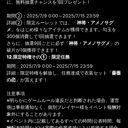
に、無料抽選チャンスを1回プレゼント！
期間②：2025/7/9 0:00～2025/7/15 23:59
詳細②：限定ルーレットでは、「
神将・アメノサグ
メ
」をはじめ様々なアイテムが獲得できます。勾玉を
300個消費して1回抽選できます！
さらに、抽選9回ごとに必ず「
神将・アメノサグメ
」の
破片が1個獲得できます！
12.限定特権その①：限定任務
期間：2025/7/9 0:00～2025/7/15 23:59
詳細：限定特権を解放し、任務達成で衣装セット「
薔薇
の恋
」が貰えます！
注意事項
※明らかにゲームルール違反だと判断された場合、運営
側は事前通知なく、個別プレイヤー様をイベント報酬対
象外にすることがあります。
※イベント内に記載してあるすべての時間(公表時間、報
酬配布時間など)は実際の作業進捗により前後する場合