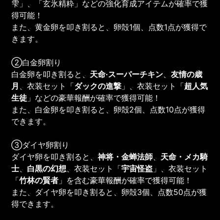
雫」、「玄氷精粋」などの強化育成アイテムが確率で獲
得可能！
また、黄金卵を叩き割ると、卵殻1個、点数1点が獲得で
きます。
②白金卵割り
白金卵を叩き割ると、
天命·スーパーチキン
、
友情の歳
月
、衣装セット「
ダックの進撃
」、衣装セット「
超人気
生徒
」などの豪華報酬が確率で獲得可能！
また、白金卵を叩き割ると、卵殻2個、点数10点が獲得
できます。
③ダイヤ卵割り
ダイヤ卵を叩き割ると、
神将・金蝉法師
、
天命・メカ騎
士
、
白黒の幻想
、衣装セット「
宇宙怪盗
」、衣装セット
「
竹林の賢者
」を含む豪華報酬が確率で獲得可能！
また、ダイヤ卵を叩き割ると、卵殻3個、点数50点が獲
得できます。