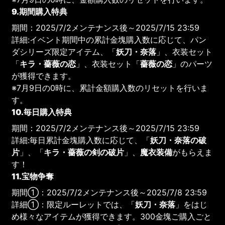
9.期間購入特典
期間：2025/7/2メンテナンス後～2025/7/15 23:59
詳細:イベント期間中の累計金塊購入数に応じて、パン
ダシリーズ限定アイテム、「
妖刀・奈落
」、衣装セット
「
キラ・薔薇の恋
」、衣装セット「
薔薇の恋
」のパーツ
が獲得できます。
※7月9日の0時に、累計金額購入数のリセットを行いま
す。
10.毎日購入特典
期間：2025/7/2メンテナンス後～2025/7/15 23:59
詳細:毎日累計金塊購入数に応じて、「
妖刀・奈落の破
片
」、「
キラ・薔薇の剣の破片
」、
魔衣装備
がもらえま
す！
11.宝物争奪
期間①：2025/7/2メンテナンス後～2025/7/8 23:59
詳細①：限定ルーレットでは、「
妖刀・奈落
」をはじ
め様々なアイテムが獲得できます。300金塊ご購入ごと