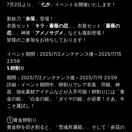
7月2日より、「
七夕
」イベントを開催いたします！
新妖刀「
奈落
」登場！
衣装セット「
キラ・薔薇の恋
」、衣装セット「
薔薇の
恋
」、神将「
アメノサグメ
」なども復刻登場！
皆様のご参加をお待ちしております！
イベント期間：2025/7/2メンテナンス後～2025/7/15
23:59
1.卵割り
期間：2025/7/2メンテナンス後～2025/7/15 23:59
詳細：イベント期間中、卵割りでレア衣装、羽根、神
器、強化素材アイテムなどが入手可能！卵割りには「黄
金の鎚」「白金の鎚」「ダイヤの鎚」が必要！さあ、今
こそ運試し！
①黄金卵割り
黄金卵を叩き割ると、「荒魂所属箱」、そして「炎花の