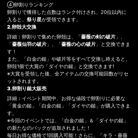
④卵割りランキング
卵割りで獲得した点数はランク付けされ、20位以内に
入ると、
祭り星
が受領できます。
2.卵殻大交換
詳細：卵割りで集めた卵殻は、「
薔薇の剣の破片
」、
「
薔薇仙羽の破片
」、「
薔薇の心の破片
」と交換できま
す！
また、「白金の鎚」や破片等をすべて交換し終えると、
卵殻1個で大賞の「ダイヤの鎚」と交換できます!
※大賞を受領した後、全アイテムの交換可能回数がリセ
ットされます。
3.卵割り鎚大販売
詳細：イベント期間中、お得な値段で卵割りに必要な
「黄金の鎚」「白金の鎚」「ダイヤの鎚」が購入できま
す。
※今回のイベントでは、「白金の鎚」＆「ダイヤの鎚」
の新たなのパックが追加されました！
毎日お得な価格で1回購入可能！さらに、「キラ・薔薇