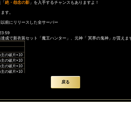
装「
絶・怨念の影
」を入手するチャンスもありますよ！
ります。
9日以前にリリースした全サーバー
3:59
務達成で新衣装セット「魔王ハンター」、元神「 冥界の鬼神」が貰えま
主の破片×10
主の破片×10
主の破片×10
主の破片×10
の使者×1
戻る
影の破片×10
影の破片×10
影の破片×10
影の破片×10
の使者×1
鈴の破片×10
鈴の破片×10