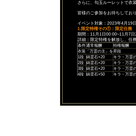
さらに、勾玉ルーレットで衣
皆様のご参加をお待ちしてお
イベント対象：2023年4月1
1.限定特権その①：限定任務
期間：11月1日00:00~11月7日2
詳細：限定特権を解放し、任
条件
通常報酬
特権報酬
衣装「万霊の主」を昇段
1段
鋳霊石×20
キラ・万霊の
2段
鋳霊石×20
キラ・万霊の
3段
鋳霊石×20
キラ・万霊の
4段
鋳霊石×50
キラ・万霊の
5段
鋳霊石×50
衣装·紫の星
羽根「万霊の影」を昇段
1段
鋳霊石×20
キラ・万霊の
2段
鋳霊石×20
キラ・万霊の
3段
鋳霊石×20
キラ・万霊の
4段
鋳霊石×50
キラ・万霊の
5段
鋳霊石×50
キラ·紫の星
神器「招霊の鈴」を昇段
1段
鋳霊石×20
キラ・招霊の
2段
鋳霊石×20
キラ・招霊の