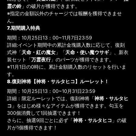
霊の鈴
」の破片が獲得できます。
※指定の金額以外のチャージでは報酬を獲得できませ
ん。
7.期間購入特典
期間：10月25日13：00~11月7日23:59
詳細:イベント期間中の累計金塊購入数に応じて、復刻
式神「
天命・紅の魔女
」「
天命・使い魔ウサギ
」、新衣
装セット「
万霊夜行
」のパーツが獲得できます。
※11月1日の0時に、累計金額購入数のリセットを行いま
す。
8.復刻神将【
神将・サルタヒコ
】ルーレット！
期間：10月25日13：00~10月31日23:59
詳細：限定ルーレットでは、復刻神将「
神将・サルタヒ
コ
」をはじめ様々なアイテムが獲得できます。勾玉を
300個消費して1回抽選できます！
さらに、抽選9回ごとに必ず「
神将・サルタヒコ
」の破
片が1個獲得できます！