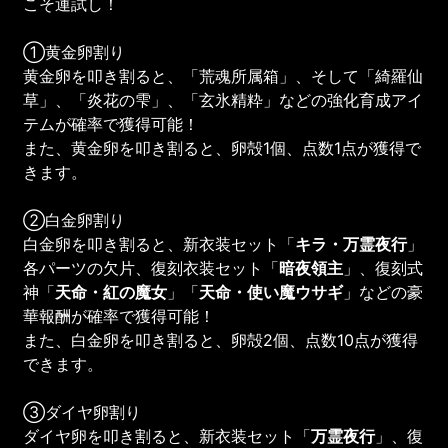
こそ運試し！
①黄金卵割り
黄金卵を叩き割ると、「荒魂所属箱」、そして「綺羅仙
草」、「炎花の雫」、「玄氷精粋」などの強化育成アイ
テムが確率で獲得可能！
また、黄金卵を叩き割ると、卵殻1個、点数1点が獲得で
きます。
②白金卵割り
白金卵を叩き割ると、新衣装セット「
キラ・万霊夜行
」
各パーツの欠片、復刻衣装セット「
暗夜領主
」、復刻式
神「
天命・紅の魔女
」「
天命・使い魔ウサギ
」などの豪
華報酬が確率で獲得可能！
また、白金卵を叩き割ると、卵殻2個、点数10点が獲得
できます。
③ダイヤ卵割り
ダイヤ卵を叩き割ると、新衣装セット「
万霊夜行
」、復