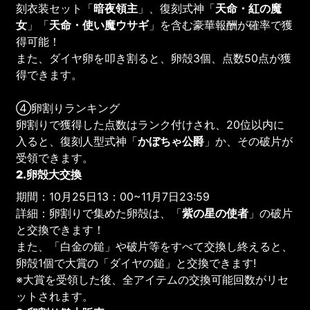
刻衣装セット「
暗夜領主
」、復刻式神「
天命・紅の魔
女
」「
天命・使い魔ウサギ
」を含む豪華報酬が確率で獲
得可能！
また、ダイヤ卵を叩き割ると、卵殻3個、点数50点が獲
得できます。
④卵割りランキング
卵割りで獲得した点数はランク付けされ、20位以内に
入ると、復刻人型式神「
かぼちゃ公爵
」か、その破片が
受領できます。
2.卵殻大交換
期間：10月25日13：00~11月7日23:59
詳細：卵割りで集めた卵殻は、「
紫の星の使者
」の破片
と交換できます！
また、「白金の鎚」や破片等をすべて交換し終えると、
卵殻1個で大賞の「ダイヤの鎚」と交換できます!
※大賞を受領した後、全アイテムの交換可能回数がリセ
ットされます。