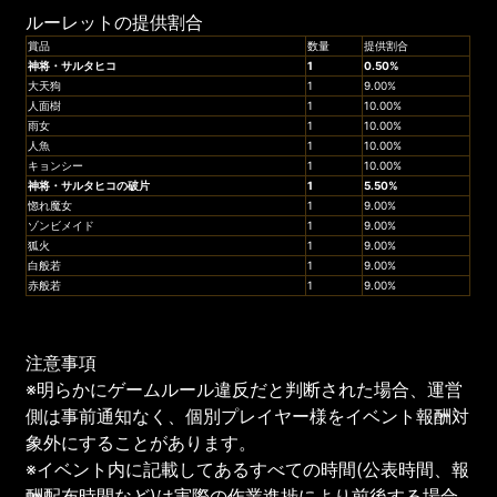
ルーレットの提供割合
賞品
数量
提供割合
神将・サルタヒコ
1
0.50%
大天狗
1
9.00%
人面樹
1
10.00%
雨女
1
10.00%
人魚
1
10.00%
キョンシー
1
10.00%
神将・サルタヒコの破片
1
5.50%
惚れ魔女
1
9.00%
ゾンビメイド
1
9.00%
狐火
1
9.00%
白般若
1
9.00%
赤般若
1
9.00%
注意事項
※明らかにゲームルール違反だと判断された場合、運営
側は事前通知なく、個別プレイヤー様をイベント報酬対
象外にすることがあります。
※イベント内に記載してあるすべての時間(公表時間、報
酬配布時間など)は実際の作業進捗により前後する場合