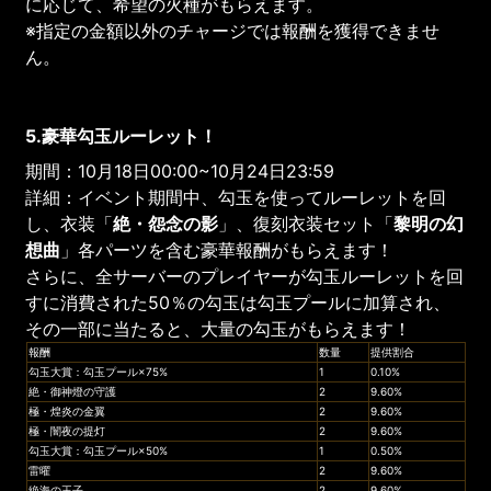
に応じて、希望の火種がもらえます。
※指定の金額以外のチャージでは報酬を獲得できませ
ん。
5.豪華勾玉ルーレット！
期間：10月18日00:00~10月24日23:59
詳細：イベント期間中、勾玉を使ってルーレットを回
し、衣装「
絶・怨念の影
」、復刻衣装セット「
黎明の幻
想曲
」各パーツを含む豪華報酬がもらえます！
さらに、全サーバーのプレイヤーが勾玉ルーレットを回
すに消費された50％の勾玉は勾玉プールに加算され、
その一部に当たると、大量の勾玉がもらえます！
報酬
数量
提供割合
勾玉大賞：勾玉プール×75%
1
0.10%
絶・御神燈の守護
2
9.60%
極・煌炎の金翼
2
9.60%
極・闇夜の提灯
2
9.60%
勾玉大賞：勾玉プール×50%
1
0.50%
雷曜
2
9.60%
絶海の王子
2
9.60%