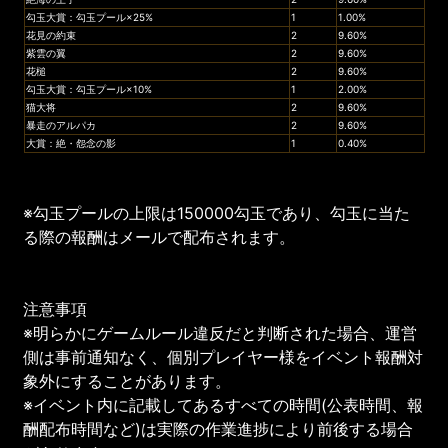
勾玉大賞：勾玉プール×25%
1
1.00%
花見の約束
2
9.60%
紫雲の翼
2
9.60%
花槌
2
9.60%
勾玉大賞：勾玉プール×10%
1
2.00%
猫大将
2
9.60%
暴走のアルパカ
2
9.60%
大賞：絶・怨念の影
1
0.40%
※勾玉プールの上限は150000勾玉であり、勾玉に当た
る際の報酬はメールで配布されます。
注意事項
※明らかにゲームルール違反だと判断された場合、運営
側は事前通知なく、個別プレイヤー様をイベント報酬対
象外にすることがあります。
※イベント内に記載してあるすべての時間(公表時間、報
酬配布時間など)は実際の作業進捗により前後する場合