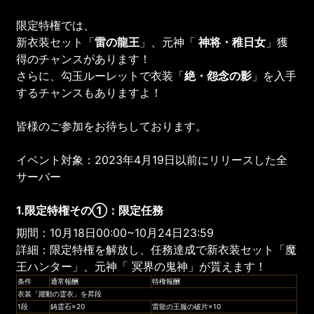
限定特権では、
新衣装セット「
雷の龍王
」、元神「
神将・稚日女
」獲
得のチャンスがあります！
さらに、勾玉ルーレットで衣装「
絶・怨念の影
」を入手
するチャンスもありますよ！
皆様のご参加をお待ちしております。
イベント対象：2023年4月19日以前にリリースした全
サーバー
1.限定特権その①：限定任務
期間：10月18日00:00~10月24日23:59
詳細：限定特権を解放し、任務達成で新衣装セット「魔
王ハンター」、元神「 冥界の鬼神」が貰えます！
条件
通常報酬
特権報酬
衣装「躍動の霊衣」を昇段
1段
鋳霊石×20
雷龍の王服の破片×10