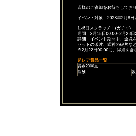
皆様のご参加をお待ちしてお
イベント対象：2023年2月8
1.祝日スクラッチ！(ガチャ)
期間：2月15日00:00~2月28日2
詳細：イベント期間中、金塊
セットの破片、式神の破片な
※2月22日00:00に、得点
超レア賞品一覧
得点2000点
報酬
数
吹雪
1
氷結の北嵐
1
氷結の凍槌
1
メリクリドレス
1
永久の聖翼
1
祝福の杖
1
※上記は入手確率の低いレア
注意事項
※明らかにゲームルール違反