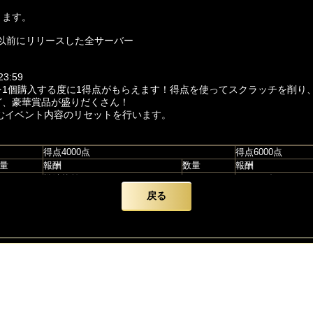
ります。
日以前にリリースした全サーバー
3:59
を1個購入する度に1得点がもらえます！得点を使ってスクラッチを削り
ど、豪華賞品が盛りだくさん！
を含むイベント内容のリセットを行います。
得点4000点
得点6000点
量
報酬
数量
報酬
戦陣統帥
1
サーフダック
強襲機翼
1
泡沫の翼
戻る
勝利の雷槌
1
ダックボム
絶・メリクリの服
1
トナカイの祝福
極・炉火の翼
1
真・トナカイの祝
極・ギフトの剣
1
悪戯神火
賞品です。他の賞品詳細はゲーム内で確認してください。
だと判断された場合、運営側は事前通知なく、個別プレイヤー様をイベ