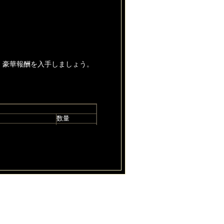
、豪華報酬を入手しましょう。
数量
1
1
1
1
福
1
1
ント報酬対象外にすることがあ