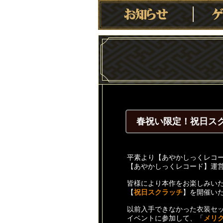
春祝い限定！祝日ス
平素より【あやかしっくレコ
【あやかしっくレコード】運
皆様により本作をお楽しみい
【
祝日スクラッチ
】を開催い
以前入手できなかった衣装セ
イベントに参加して、「
メリ