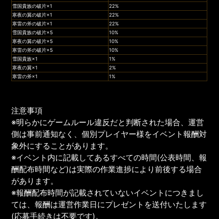
雪国貴族の破片×1
22%
寒夜の翼の破片×1
22%
寒雷の斧の破片×1
22%
雪国貴族の破片×5
10%
寒夜の翼の破片×5
10%
寒雷の斧の破片×5
10%
雪国貴族×1
1%
寒夜の翼×1
2%
寒雷の斧×1
1%
注意事項
※明らかにゲームルール違反だと判断された場合、運営
側は事前通知なく、個別プレイヤー様をイベント報酬対
象外にすることがあります。
※イベント内に記載してあるすべての時間(公表時間、報
酬配布時間など)は実際の作業進捗により前後する場合
があります。
※報酬配布時間が記載されていないイベントにつきまし
ては、報酬は運営作業日にプレゼントを送付いたします
(応募手続きは不要です)。