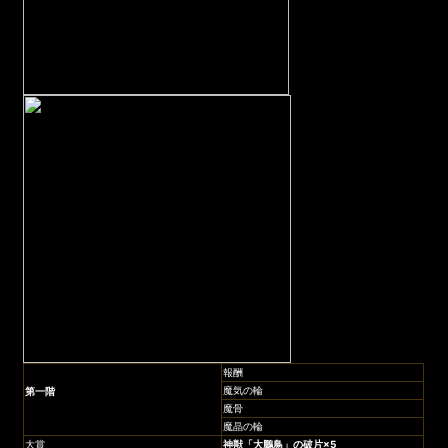
報酬
魔気の輪
第一階
魔骨
魔晶の輪
大賞
神獣「大鵬鳥」
の破片×5