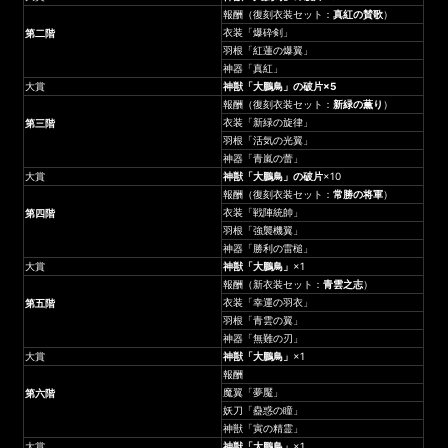
報酬（復刻衣装セット：
真紅の賛歌
）
衣装「爆砕剣」
第二階
羽根「紅蓮の爆翼」
神器「真紅」
大賞
神獣「大鵬鳥」
の破片×5
報酬（復刻衣装セット：
新緑の薫り
）
衣装「新緑の旋律」
第三階
羽根「活気の光翼」
神器「青嵐の蕾」
大賞
神獣「大鵬鳥」
の破片
×10
報酬（復刻衣装セット：
常勝の将軍
）
衣装「戦陣統帥」
第四階
羽根「強襲機翼」
神器「勝利の雷槌」
大賞
神獣「大鵬鳥」
×1
報酬（新衣装セット：
青雲之志
）
衣装「幸運の羽衣」
第五階
羽根「青雲の翼」
神器「無難の刃」
大賞
神獣「大鵬鳥」
×1
報酬
魔翼「夢魘」
第六階
妖刀「蠱惑の瞳」
神獣「寅の精霊」
大賞
神獣「大鵬鳥」
×1