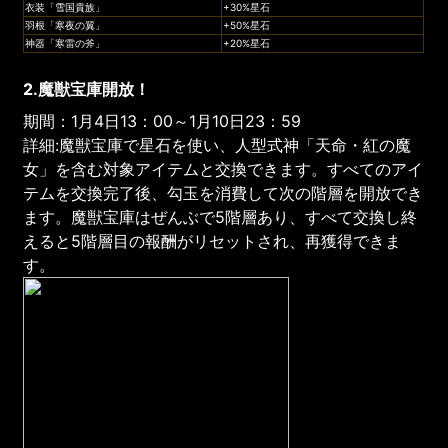
衣装「雪国貴族」
+30%星石
羽根「寒夜の翼」
+50%星石
神器「寒雷の斧」
+20%星石
2.魔獣宝庫開放！
期間：1月4日13：00～1月10日23：59
詳細:魔獣宝庫で星石を使い、人型式神「天命・紅の魔
女」を含む対象アイテムと交換できます。すべてのアイ
テムを交換完了後、勾玉を消費して次の階層を開放でき
ます。魔獣宝庫はぜんぶで5階層あり、すべて交換し終
えると5階層目の報酬がリセットされ、再獲得できま
す。