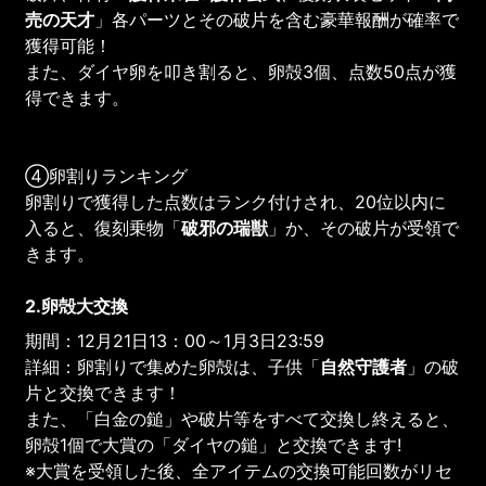
売の天才
」各パーツとその破片を含む豪華報酬が確率で
獲得可能！
また、ダイヤ卵を叩き割ると、卵殻3個、点数50点が獲
得できます。
④卵割りランキング
卵割りで獲得した点数はランク付けされ、20位以内に
入ると、復刻乗物「
破邪の瑞獣
」か、その破片が受領で
きます。
2.卵殻大交換
期間：12月21日13：00～1月3日23:59
詳細：卵割りで集めた卵殻は、子供「
自然守護者
」の破
片と交換できます！
また、「白金の鎚」や破片等をすべて交換し終えると、
卵殻1個で大賞の「ダイヤの鎚」と交換できます!
※大賞を受領した後、全アイテムの交換可能回数がリセ