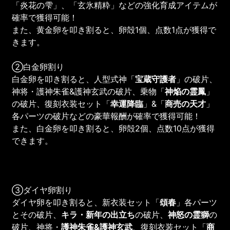
「炎花の雫」、「玄氷精粋」などの強化育成アイテムが
確率で獲得可能！
また、黄金卵を叩き割ると、卵殻1個、点数1点が獲得で
きます。
②白金卵割り
白金卵を叩き割ると、人型式神「
宝蔵守護者
」の破片、
神将・護神朱雀&護神玄武の破片、乗物「
神焔の霊鳳
」
の破片、復刻衣装セット「
幸運降臨
」&「
商売の天才
」
各パーツの破片などの豪華報酬が確率で獲得可能！
また、白金卵を叩き割ると、卵殻2個、点数10点が獲得
できます。
③ダイヤ卵割り
ダイヤ卵を叩き割ると、新衣装セット「
頌春
」各パーツ
とその破片、
キラ・新年の出立ち
の破片、
神怒の霊獅
の
破片、神将・
護神朱雀&護神玄武
、復刻衣装セット「
商