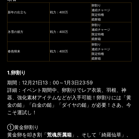
卵割り
連続チャージ
新年の出立ち
戦力：400万
限定特権
鏡餅箱
卵割り
連続チャージ
氷雪の彼方
戦力：400万
限定特権
鏡餅箱
卵割り
連続チャージ
春燕帰来
戦力：400万
限定特権
鏡餅箱
1.卵割り
期間：12月21日13：00～1月3日23:59
詳細：イベント期間中、卵割りでレア衣装、羽根、神
器、強化素材アイテムなどが入手可能！卵割りには「黄
金の鎚」「白金の鎚」「ダイヤの鎚」が必要！さあ、今
こそ運試し！
①黄金卵割り
黄金卵を叩き割「
荒魂所属箱
」、そして「綺羅仙草」、