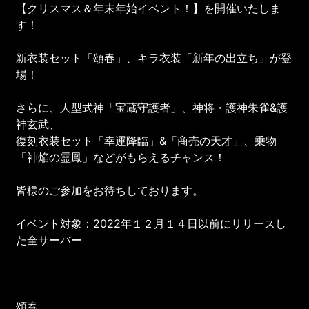
【クリスマス＆年末年始イベント！】を開催いたしま
す！
新衣装セット「頌春」、キラ衣装「新年の出立ち」が登
場！
さらに、人型式神「宝蔵守護者」、神将・護神朱雀&護
神玄武、
復刻衣装セット「幸運降臨」&「商売の天才」、乗物
「神焔の霊鳳」などがもらえるチャンス！
皆様のご参加をお待ちしております。
イベント対象：2022年１２月１４日以前にリリースし
た全サーバー
頌春