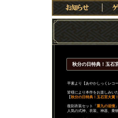
秋分の日特典！玉石
平素より【あやかしっくレコ
皆様により本作をお楽しみい
【
秋分の日特典！
玉石宮大賞
復刻衣装セット「
重九の追憶
人気の式神、衣装、神器、乗