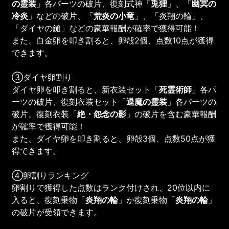
の霊装
」各パーツの破片、復刻式神「
兎狸
」、「
幽冥の
冷炎
」などの破片、「
荒炎の小竜
」、「炎翔の輪」、
「ダイヤの鎚」などの豪華報酬が確率で獲得可能！
また、白金卵を叩き割ると、卵殻2個、点数10点が獲得
できます。
③ダイヤ卵割り
ダイヤ卵を叩き割ると、新衣装セット「
死霊術師
」各パ
ーツの破片、復刻衣装セット「
退魔の霊装
」各パーツの
破片、復刻衣装「
絶・怨念の影
」の破片を含む豪華報酬
が確率で獲得可能！
また、ダイヤ卵を叩き割ると、卵殻3個、点数50点が獲
得できます。
④卵割りランキング
卵割りで獲得した点数はランク付けされ、20位以内に
入ると、復刻乗物「
炎翔の輪
」か復刻乗物「
炎翔の輪
」
の破片が受領できます。