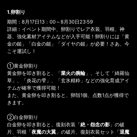
1.卵割り
期間：8月17日13：00～8月30日23:59
詳細：イベント期間中、卵割りでレア衣装、羽根、神
器、強化素材アイテムなどが入手可能！卵割りには「黄
金の鎚」「白金の鎚」「ダイヤの鎚」が必要！さあ、今
こそ運試し！
①黄金卵割り
黄金卵を叩き割ると、「
業火の腕輪
」、そして「綺羅仙
草」、「炎花の雫」、「玄氷精粋」などの強化育成アイ
テムが確率で獲得可能！
また、黄金卵を叩き割ると、卵殻1個、点数1点が獲得で
きます。
②白金卵割り
白金卵を叩き割ると、復刻衣装「
絶・怨念の影
」の破
片、羽根「
夜魔の大翼
」の破片、復刻衣装セット「
退魔