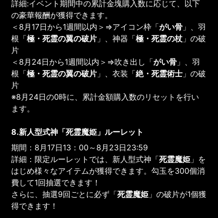
詳細:イベント期間中の累計金塊購入数に応じて、以下
の豪華報酬が獲得できます。
＜8月17日から1週間以内＞⇒アイコン枠「
がい骨
」、羽
根「
極・死霊の翼の破片
」、神器「
極・死霊の杖
」の破
片
＜8月24日から1週間以内＞⇒吹き出し「
がい骨
」、羽
根「
極・死霊の翼の破片
」、衣装「
絶・死霊術士
」の破
片
※8月24日の0時に、累計金額購入数のリセットを行い
ます。
8.新人型式神「
死霊魔姫
」ルーレット
期間：8月17日13：00～8月23日23:59
詳細：限定ルーレットでは、新人型式神「
死霊魔姫
」を
はじめ様々なアイテムが獲得できます。勾玉を300個消
費して1回抽選できます！
さらに、抽選9回ごとに必ず「
死霊魔姫
」の破片が1個獲
得できます！