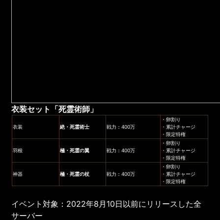
衣装セット
「
死霊術師
」
・卵割り
衣装
絶・死霊術士
戦力：400万
・累計チャージ
・限定特権
・卵割り
羽根
極・死霊の翼
戦力：400万
・累計チャージ
・限定特権
・卵割り
神器
極・死霊の杖
戦力：400万
・累計チャージ
・限定特権
イベント対象：2022年8月10日以前にリリースした全
サーバー