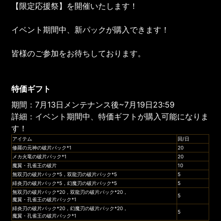
【限定応援祭】を開催いたします！
イベント期間中、新パックが購入できます！
皆様のご参加をお待ちしております。
特価ギフト
期間：7月13日メンテナンス後~7月19日23:59
詳細：イベント期間中、特価ギフトが購入可能になりま
す！
アイテム
回/日
修羅の元神の破片パック*1
20
メカ火竜の破片パック*1
20
魔翼・孔雀王の破片
10
無双刃の破片パック*5，双龍刃の破片パック*5
5
緋炎刃の破片パック*5，幻魔刃の破片パック*5
5
無双刃の破片パック*20，双龍刃の破片パック*20，
5
魔翼・孔雀王の破片パック*1
緋炎刃の破片パック*20，幻魔刃の破片パック*20，
5
魔翼・孔雀王の破片パック*1