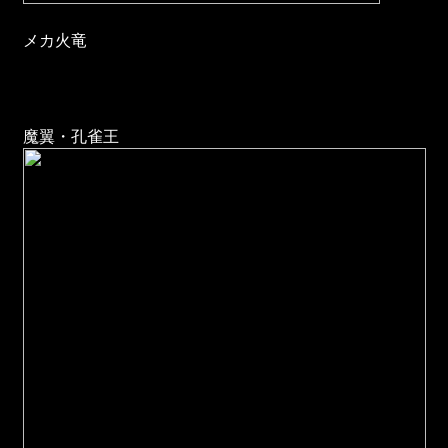
メカ火竜
魔翼・孔雀王