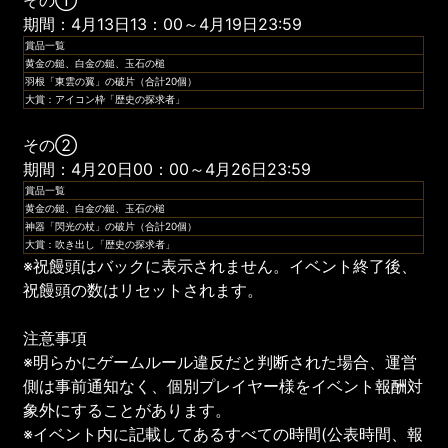
期間：4月13日13：00～4月19日23:59
賞品一覧
黄金の鎚、白金の鎚、玉石の槌
羽根「東雲の翼」の破片（合計20個）
大賞：アイコン枠「歴史の探求者」
その②
期間：4月20日00：00～4月26日23:59
賞品一覧
黄金の鎚、白金の鎚、玉石の槌
神器「閃光の杖」の破片（合計20個）
大賞：吹き出し「歴史の探求者」
※祝饅頭はバックに表示されません。イベント終了後、
祝饅頭の数はリセットされます。
注意事項
※明らかにゲームルール違反だと判断された場合、運営
側は事前通知なく、個別プレイヤー様をイベント報酬対
象外にすることがあります。
※イベント内に記載してあるすべての時間(公表時間、報