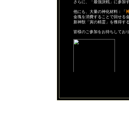
さらに、「最強決戦」に参加
他にも、大量の神化材料：「
金塊を消費することで回せる
新神獣「寅の精霊」を獲得す
皆様のご参加をお待ちしてお
1.神獣ギフト！
期間：3月30日メンテナンス後～
詳細：3月30日にログインす
2.限定購入
期間：3月30日メンテナンス後～
詳細：イベント期間中、限定
アイテム