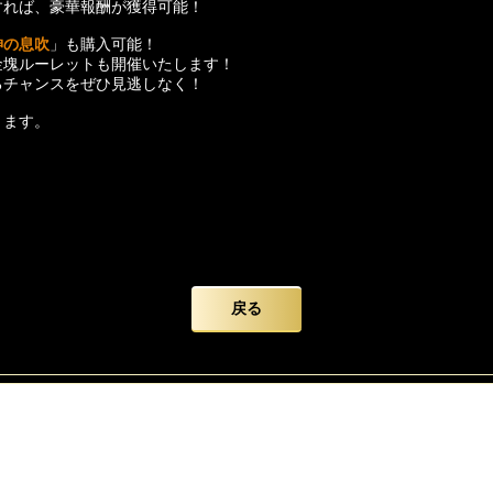
すれば、豪華報酬が獲得可能！
神の息吹
」も購入可能！
金塊ルーレットも開催いたします！
るチャンスをぜひ見逃しなく！
ります。
戻る
3月30日23：59
れば、「
星龍魔神
」が貰えます！
4月3日23：59
パックの販売を開催いたします！
購入可能回数/日