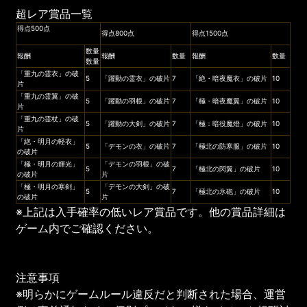
超レア賞品一覧
得点500点
得点800点
得点1500点
数量
報酬
報酬
数量
報酬
数量
数量
「重九の霊衣」の破
5
「躍動の霊衣」の破片
7
「絶・暗夜魔衣」の破片
10
片
「重九の霊翼」の破
5
「躍動の羽根」の破片
7
「極・暗夜魔翼」の破片
10
片
「重九の霊杖」の破
5
「躍動の大剣」の破片
7
「極：暗役魔燈」の破片
10
片
「絶・明月の軽衣」
5
「デモンの衣」の破片
7
「極北の防寒服」の破片
10
の破片
「極・明月の輝光」
「デモンの羽根」の破
5
7
「極北の閃翼」の破片
10
の破片
片
「極・明月の寒剣」
「デモンの大剣」の破
5
7
「極北の氷砲」の破片
10
の破片
片
※上記は入手確率の低いレア賞品です。他の賞品詳細は
ゲーム内でご確認ください。
注意事項
※明らかにゲームルール違反だと判断された場合、運営