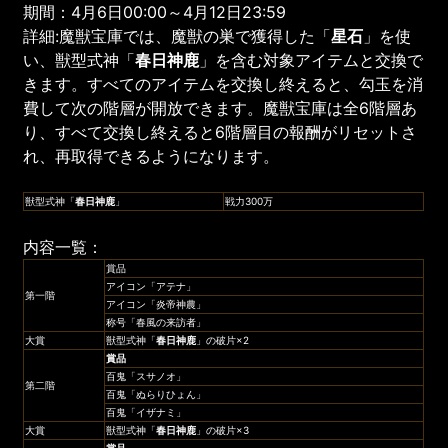
期間：4月6日00:00～4月12日23:59
詳細:魔獣宝庫では、魔獣の巣で獲得した「
星石
」を使
い、獣型式神「
春日神鹿
」を含む対象アイテムと交換で
きます。すべてのアイテムを交換し終えると、勾玉を消
費して次の階層が開放できます。魔獣宝庫は全6階層あ
り、すべて交換し終えると6階層目の報酬がリセットさ
れ、再取得できるようになります。
獣型式神「
春日神鹿
」
戦力300万
内容一覧：
賞品
アイコン「アテナ」
第一階
アイコン「炎帝神農」
称号「春風の来訪者」
大賞
獣型式神「
春日神鹿
」の破片×2
賞品
百鬼「スサノオ」
第二階
百鬼「ぬらりひょん」
百鬼「イザナミ」
大賞
獣型式神「
春日神鹿
」の破片×3
賞品