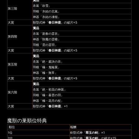
衣装「吹雪」
第三階
羽根「氷結の北嵐」
神器「氷結の凍槌」
大賞
獣型式神「
春日神鹿
」の破片×5
賞品
衣装「新春の霊衣」
第四階
神器「除魔の霊槍」
羽根「雲の霊羽」
大賞
獣型式神「
春日神鹿
」の破片×5
賞品
衣装「絶・裁決の衣」
第五階
羽根「極・鬼輪翼」
神器「極・無常」
大賞
獣型式神「
春日神鹿
」の破片×5
賞品
衣装「絶・初花の神装」
第六階
羽根「極・暮雲の羽」
神器「極・花月の杖」
大賞
獣型式神「
春日神鹿
」×1
魔獣の巣順位特典
順位
報酬
1位
剣型式神「
翠玉の剣
」×1
2位
剣型式神「
翠玉の剣
」の破片×15