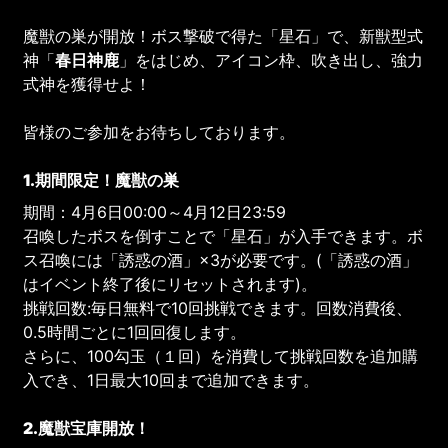
魔獣の巣が開放！ボス撃破で得た「星石」で、新獣型式
神「
春日神鹿
」をはじめ、アイコン枠、吹き出し、強力
式神を獲得せよ！
皆様のご参加をお待ちしております。
1.期間限定！魔獣の巣
期間：4月6日00:00～4月12日23:59
召喚したボスを倒すことで「星石」が入手できます。ボ
ス召喚には「誘惑の酒」×3が必要です。(「誘惑の酒」
はイベント終了後にリセットされます)。
挑戦回数:毎日無料で10回挑戦できます。回数消費後、
0.5時間ごとに1回回復します。
さらに、100勾玉（１回）を消費して挑戦回数を追加購
入でき、1日最大10回まで追加できます。
2.魔獣宝庫開放！