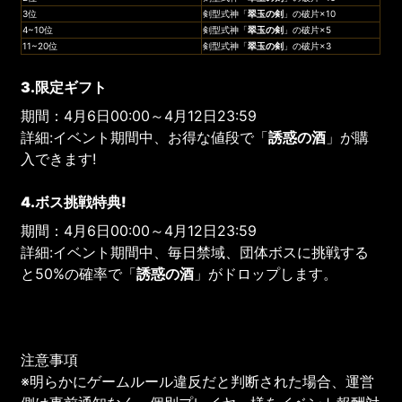
3位
剣型式神「
翠玉の剣
」の破片×10
4~10位
剣型式神「
翠玉の剣
」の破片×5
11~20位
剣型式神「
翠玉の剣
」の破片×3
3.限定ギフト
期間：4月6日00:00～4月12日23:59
詳細:イベント期間中、お得な値段で「
誘惑の酒
」が購
入できます!
4.ボス挑戦特典!
期間：4月6日00:00～4月12日23:59
詳細:イベント期間中、毎日禁域、団体ボスに挑戦する
と50%の確率で「
誘惑の酒
」がドロップします。
注意事項
※明らかにゲームルール違反だと判断された場合、運営