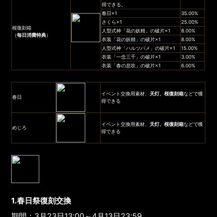
得できる。
春日×1
35.00%
さくら×1
25.00%
桜復刻箱
人型式神「花の妖精」の破片×1
8.00%
（
毎日消費特典
）
衣装「花の妖精」の破片×1
8.00%
人型式神「ハルツバメ」の破片×1
15.00%
衣装「一念三千」の破片×1
3.00%
衣装「春の息吹」の破片×1
6.00%
イベント交換用素材、
天灯、
桜復刻箱
などで獲
春日
得できる
イベント交換用素材、
天灯、
桜復刻箱
などで獲
めじろ
得できる
1.春日祭復刻交換
期間：3月23日13:00～4月13日23:59