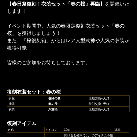
【
春日祭復刻！衣装セット「春の桜」再臨
】を開催いた
します！
イベント期間中、人気の春限定復刻衣装セット「
春の
桜
」を獲得しましょう！
また、「桜復刻箱」からはレア人型式神や人気の衣装が
獲得可能！
皆様のご参加をお待ちしております。
復刻
衣装セット：
春の桜
羽根
春陽の翼
復刻交換+天灯
神器
春の雫
復刻交換+天灯
衣装
八重桜
復刻交換+天灯
復刻アイテム
名称
アイコン
詳細
確率
開けると確率で以下のアイテムを獲