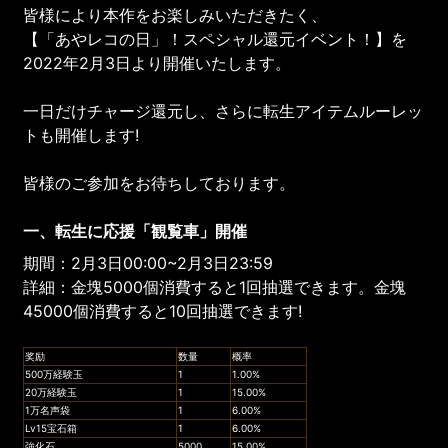
皆様により本作をお楽しみいただきたく、
【「あやレコの日」！スペシャル還元イベント！】を
2022年2月3日より開催いたします。
一日だけチャージ還元し、さらに転生アイテムルーレッ
トも開催します!
皆様のご参加をお待ちしております。
一、転生に応援「観覧車」開催
期間：2月3日00:00~2月3日23:59
詳細：金塊5000個消費すると1回抽選できます。金塊
45000個消費すると10回抽選できます!
奖励
数量
概率
500万経験玉
1
1.00%
20万経験玉
1
15.00%
1万名声袋
1
6.00%
Lv15宝石箱
1
6.00%
強化石
5000
15.00%