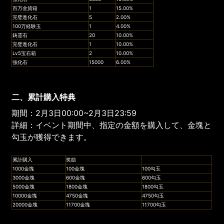
百万金貨箱
1
15.00%
完璧進化石
5
2.00%
100万経験玉
1
4.00%
鋳霊石
20
10.00%
完璧進化石
1
10.00%
Lv5宝石箱
2
10.00%
強化石
15000
6.00%
二、累計購入特典
期間：2月3日00:00~2月3日23:59
詳細：イベント期間中、指定の金額を購入して、金塊と
勾玉が獲得できます。
累計購入
奖励
1000金塊
100金塊
100勾玉
3000金塊
600金塊
600勾玉
5000金塊
1800金塊
1800勾玉
10000金塊
4750金塊
4750勾玉
20000金塊
11700金塊
11700勾玉