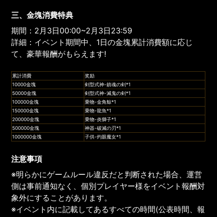
三、金塊消費特典
期間：2月3日00:00~2月3日23:59
詳細：イベント期間中、1日の金塊累計消費額に応じ
て、豪華報酬がもらえます!
累計消費
奖励
10000金塊
剣型式神-鎮魂の剣*1
50000金塊
剣型式神-滅鬼の剣*1
100000金塊
乗物-金角鯨*1
150000金塊
乗物-龍魚*1
200000金塊
乗物-炎獅子*1
500000金塊
神器-破滅の刃*1
1000000金塊
子供-灼眼魔女*1
注意事項
※明らかにゲームルール違反だと判断された場合、運営
側は事前通知なく、個別プレイヤー様をイベント報酬対
象外にすることがあります。
※イベント内に記載してあるすべての時間(公表時間、報