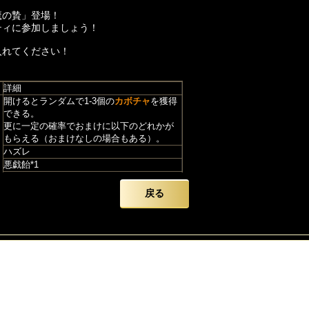
魔の贄」登場！
ティに参加しましょう！
入れてください！
詳細
開けるとランダムで1-3個の
カボチャ
を獲得
できる。
更に一定の確率でおまけに以下のどれかが
もらえる（おまけなしの場合もある）。
ハズレ
悪戯飴*1
仙札-魔·サルの破片*1
仙札-魔·骨女の破片*1
戻る
衣装-闇の猫の破片*1
魂型式神-海心焔の破片*1
剣型式神-煉獄の剣の破片*1
羽根-凍雨の破片*1
神器-召魔の提灯の破片*1
イベント交換用素材、
団体ボス撃破
特典
、
お化けギフト
などで獲得できる
イベント交換用素材、
お化けギフト、一括
購入特典
などで獲得できる