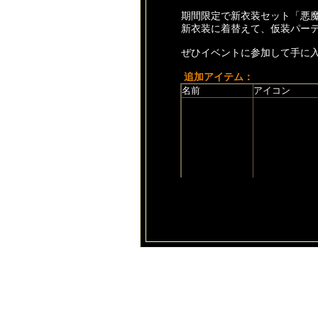
期間限定で新衣装セット「悪
新衣装に着替えて、仮装パー
ぜひイベントに参加して手に
追加アイテム
：
名前
アイコン
お化けギフト
カボチャ
悪戯飴