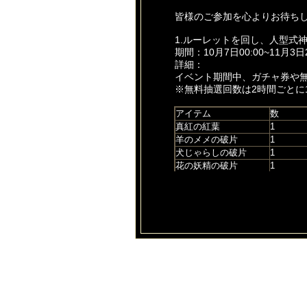
皆様のご参加を心よりお待ち
1.ルーレットを回し、人型式
期間：10月7日00:00~11月3日2
詳細：
イベント期間中、ガチャ券や
※無料抽選回数は2時間ごとに
アイテム
数
真紅の紅葉
1
羊のメメの破片
1
犬じゃらしの破片
1
花の妖精の破片
1
猫パンチの破片
1
氷晶鳳翎の破片
1
琉金の破片
1
冰梟の破片
1
浮世の花光の破片
1
闇の猫の破片
1
たぬちゃんの破片
1
たぬちゃんの破片
2
たぬちゃん
1