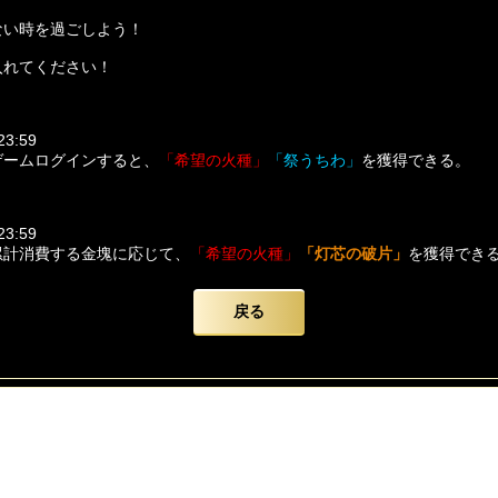
ない時を過ごしよう！
入れてください！
3:59
ゲームログインすると、
「希望の火種」
「祭うちわ」
を獲得できる。
3:59
累計消費する金塊に応じて、
「希望の火種」
「
灯芯の破片」
を獲得でき
ト
戻る
3:59
と共に天灯を灯すと、確率でレア仙札と
「神の悪戯セット箱」
を獲得で
て、祈祷すると確率でレア仙札の破片と
「神の悪戯セット箱
」
を獲得で
にはアイテム「元祖灯芯」*1を消費する必要がある！