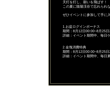
天灯を灯し、願いを飛ばす！
この夏に陰陽渓谷で忘れられ
ぜひイベントに参加して手に
1.お盆ログインボーナス
期間：8月12日00:00~8月25日2
詳細：イベント期間中、毎日
2.金塊消費特典
期間：8月12日00:00~8月25日2
詳細：イベント期間中、毎日
3.百鬼再来！天灯祈願イベン
期間：8月12日00:00~8月25日2
詳細：イベント期間中、百鬼
・祈願
毎回「希望の火種」を使用し
できる。
神の悪戯セット箱（開放する
・元祖祈願