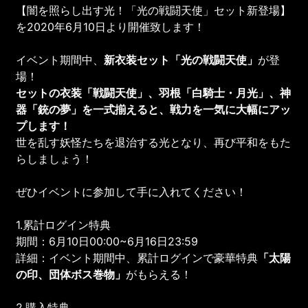
【闇を照らし出す光！「光の戦闘天使」セット新登場】
を2020年6月10日より開催致します！
イベント期間中、
新衣装セット「光の戦闘天使」
が登
場！
セットの衣装「戦闘天使」、羽根「白騎士・月光」、神
器「銃の夢」を一式揃えると、戦力を一気に大幅にアッ
プします！
世を乱す妖怪たちを退治する光となり、再び平和をもた
らしましょう！
ぜひイベントに参加して手に入れてください！
1.累計ログイン特典
期間：6月10日00:00~6月16日23:59
詳細：イベント期間中、累計ログインで豪華特典
「
太陽
の印
、
団体ボス巻物
」
がもらえる！
2.購入特典