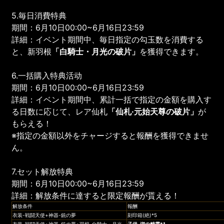
5.毎日消費特典
期間：6月10日00:00~6月16日23:59
詳細：イベント期間中、毎日指定の勾玉数を消費する
と、新羽根
「
白騎士・月光
の破片」
を獲得できます。
6.一括購入特典活动
期間：6月10日00:00~6月16日23:59
詳細：イベント期間中、累計一括で指定の金額を購入す
る日数に応じて、レア仙札
「
仙札·元始天尊の破片
」
が
もらえる！
※指定の金額以外をチャージすると報酬を獲得できませ
ん。
7.セット解放特典
期間：6月10日00:00~6月16日23:59
詳細：解放条件に達すると限定報酬が貰える！
解放条件
報酬
衣装-戦闘天使+神器-銃の夢
刻印箱(絶)*5
衣装-戦闘天使+神器-銃の夢+羽根-白騎士・月光
子供
-湖の精霊*1