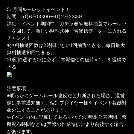
5. 月間ルーレットイベント！
期間：5月6日00:00~6月2日23:59
詳細：イベント期間中、ガチャ券や無料抽選でルーレッ
トを回して、新しい獣型式神「青鸞信使」を手に入れる
チャンス！
※無料抽選回数は2時間ごとに1回抽選できる。毎日最大
無料抽選10回できる。
20回抽選する毎に必ず「青鸞信使の破片×１」を獲得で
きる。
注意事項
※明らかにゲームルール違反だと判断された場合、運営
側は事前通知無く、個別プレイヤー様をイベント報酬対
象外にすることがあります。
※イベント内に記載してあるすべての時間(公表時間、報
酬配布時間など)は実際の作業進捗により前後する場合
があります。