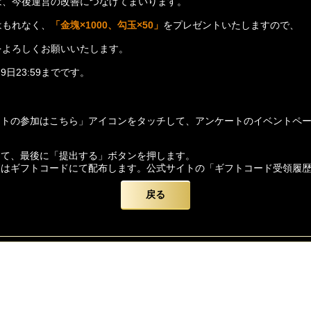
は、今後運営の改善につなげてまいります。
はもれなく、
「金塊×1000、勾玉×50」
をプレゼントいたしますので、
をよろしくお願いいたします。
9日23:59までです。
ートの参加はこちら」アイコンをタッチして、アンケートのイベントペ
して、最後に「提出する」ボタンを押します。
酬はギフトコードにて配布します。公式サイトの「ギフトコード受領履
箇所
る「特典」
をクリックし、「ギフトコード」
を選択します。
戻る
ーしたコードを入力して、交換ボタンを押します。
配布します。画面に「メール」
アイコンをクリックし、対象メールの報
ード】をよろしくお願いいたします。