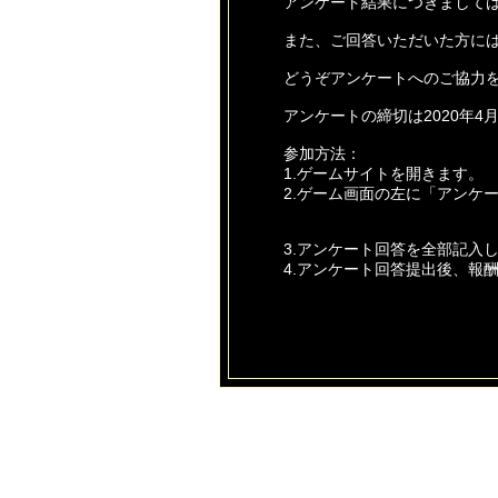
アンケート結果につきまして
また、ご回答いただいた方に
どうぞアンケートへのご協力
アンケートの締切は2020年4月
参加方法：
1.ゲームサイトを開きます。
2.ゲーム画面の左に「アンケ
3.アンケート回答を全部記入
4.アンケート回答提出後、報
■ゲーム内のギフトコード入力
1.ゲーム内の画面の左上にあ
（特典は12章で解放）
2.ギフトコードの画面にコピ
3.獲得した報酬はメールにて
今後とも【あやかしっくレコ