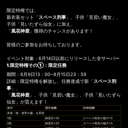
限定特権では、
新衣装セット「
スペース刑事
」、子供「見習い魔女」、
子供「見いたずら仙女」に加え、
「
風花神鹿
」獲得のチャンスがあります！
皆様のご参加をお待ちしております。
イベント対象：6月14日以前にリリースした全サーバー
1.限定特権その①：限定任務
期間：8月9日13：00~8月15日23：59
詳細：限定特権を解放し、任務達成で新「
スペース刑
事
」、
「
風花神鹿
」、子供「見習い魔女」、子供「見いたずら
仙女」が貰えます！
条件
通常報酬
特権報酬
衣装「絶・炎帝の服」を昇段
1段
鋳霊石×20
スペース戦衣の破片×5
2段
鋳霊石×20
スペース戦衣の破片×5