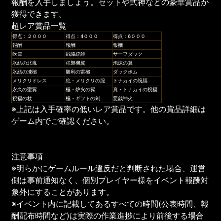
報酬を入手しましょう。セットや式神などの豪華賞品が
獲得できます。
超レア賞品一覧
得点：２０００
得点：4０００
得点：6０００
報酬
報酬
報酬
吹雪
戦陣統帥
サーフダック
氷結の北嵐
強襲機翼
泡沫の翼
氷結の凍槌
勝利の雷槌
ダックボム
メリクリドレス
絶・メリクリの服
トナカイの祝福
永久の聖翼
極・炉火の翼
真・トナカイの祝福
祝福の杖
極・ギフトの剣
悪戯神火
※上記は入手確率の低いレア賞品です。他の賞品詳細は
ゲーム内でご確認ください。
注意事項
※明らかにゲームルール違反だと判断された場合、運営
側は事前通知なく、個別プレイヤー様をイベント報酬対
象外にすることがあります。
※イベント内に記載してあるすべての時間(公表時間、報
酬配布時間など)は実際の作業進捗により前後する場合