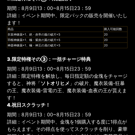
期間：8月9日13：00~8月15日23：59
詳細：イベント期間中、限定パックの販売を開催いたし
ます！
商品
購入可能回数
衣装神錬薬×1、絶・炎帝の服の破片×5
20
羽根神錬薬×1、極・紫炎の翼の破片×5
20
神器神錬薬×1、極・神王の扇の破片×5
20
3.限定特権その③：一括チャージ特典
期間：8月9日13：00~8月15日23：59
詳細：限定特権を解放し、毎日指定額の金塊をチャージ
すると、神将「
ソトオリヒメ
」の破片、魔衣装備-狂暴
の王、魔衣装備-雷電の王、魔衣装備-血夜の王が貰えま
す！
4.祝日スクラッチ！
期間：8月9日13：00~8月15日23：59
詳細：イベント期間中、金塊を1個購入する度に1得点が
もらえます。その得点を使ってスクラッチを削り、豪華