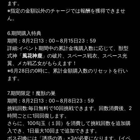
ます。
※指定の金額以外のチャージでは報酬を獲得できませ
ん。
6.期間購入特典
期間：8月2日13：00～8月15日23：59
詳細:イベント期間中の累計金塊購入数に応じて、獣型
式神「
風花神鹿
」の破片、スペース戦衣、スペース光
翼、メカ戦乙女がもらえます！
※6月28日の0時に、累計金額購入数のリセットを行い
ます。
7.期間限定！魔獣の巣
期間：8月2日13：00～8月8日23：59
挑戦回数:毎日無料で10回挑戦できます。回数消費後、2
時間ごとに1回回復します。
さらに、100勾玉（１回）を消費して挑戦回数を追加購
入でき、1日最大10回まで追加できます。
ボス召喚には「誘惑の酒」×3が必要になります。(イベ