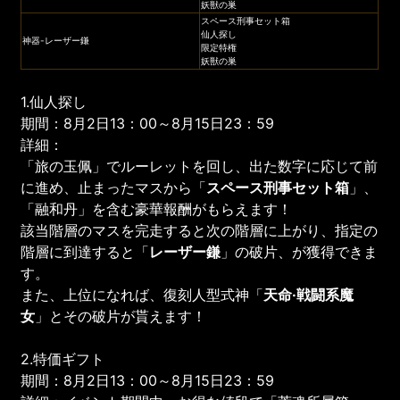
妖獣の巣
スペース刑事セット箱
仙人探し
神器-レーザー鎌
限定特権
妖獣の巣
1.仙人探し
期間：8月2日13：00～8月15日23：59
詳細：
「旅の玉佩」でルーレットを回し、出た数字に応じて前
に進め、止まったマスから「
スペース刑事
セット箱
」、
「融和丹」を含む豪華報酬がもらえます！
該当階層のマスを完走すると次の階層に上がり、指定の
階層に到達すると「
レーザー鎌
」の破片、が獲得できま
す。
また、上位になれば、復刻人型式神「
天命·戦闘系魔
女
」とその破片が貰えます！
2.特価ギフト
期間：8月2日13：00～8月15日23：59