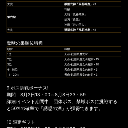
大賞
獣型式神
「
風花神鹿
」
×1
報酬
天騎「風神飛車」
第六階
妖刀「迅電」
神獣「岩の巨人」
大賞
獣型式神
「
風花神鹿
」
×1
魔獣の巣順位特典
順位
報酬
1位
天命·戦闘系魔女×1
2位
天命·戦闘系魔女の破片×15
3位
天命·戦闘系魔女の破片×10
4～10位
天命·戦闘系魔女の破片×5
11～20位
天命·戦闘系魔女の破片×3
9.ボス挑戦ボーナス!
期間：8月2日13：00～8月8日23：59
詳細:イベント期間中、団体ボス、禁域ボスに挑戦する
と50%の確率で「誘惑の酒」が獲得できます。
10.限定ギフト