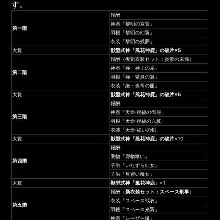
す。
報酬
神器「黎明の宣誓」
第一階
羽根「黎明の幻翼」
衣装「黎明の残夢」
大賞
獣型式神
「
風花神鹿
」の破片×5
報酬（復刻衣装セット：炎帝の末裔）
神器「極・神王の扇」
第二階
羽根「極・紫炎の翼」
衣装「絶・炎帝の服」
大賞
獣型式神
「
風花神鹿
」の破片×5
報酬
神器「天命·祝福の御服」
第三階
羽根「天命·祝福の六翼」
衣装「天命·祓いの剣」
大賞
獣型式神
「
風花神鹿
」の破片
×10
報酬
乘物「邪物喰い」
第四階
子供「いたずら仙女」
子供「見習い魔女」
大賞
獣型式神
「
風花神鹿
」
×1
報酬（
新衣装セット：
スペース刑事
）
衣装「スペース戦衣」
第五階
羽根「スペース光翼」
神器「レーザー鎌」