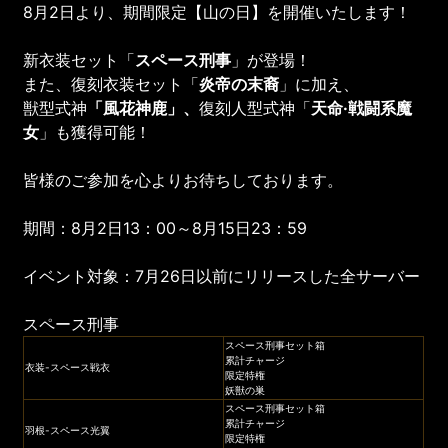
8月2日より、期間限定【山の日】を開催いたします！
新衣装セット「
スペース刑事
」が登場！
また、復刻衣装セット「
炎帝の末裔
」に加え、
獣型式神
「風花神鹿
」、
復刻人型式神「
天命·戦闘系魔
女
」も獲得可能！
皆様のご参加を心よりお待ちしております。
期間：8月2日13：00～8月15日23：59
イベント対象：7月26日以前にリリースした全サーバー
スペース刑事
スペース刑事セット箱
累計チャージ
衣装-スペース戦衣
限定特権
妖獣の巣
スペース刑事セット箱
累計チャージ
羽根-スペース光翼
限定特権