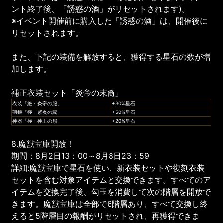
ント終了後、「誘惑の酒」がリセットされます)。
※イベント開催前に購入した「誘惑の酒」は、開催後に
リセットされます。
また、下記の装備を解放すると、獲得する星石の数が増
加します。
補正衣装セット「炎帝の末裔」
衣装「絶・炎帝の服」
+30%星石
羽根「極・紫炎の翼」
+50%星石
神器「極・神王の扇」
+20%星石
8.魔獣宝庫開放！
期間：8月2日13：00～8月8日23：59
詳細:魔獣宝庫で星石を使い、新衣装セットや復刻衣装
セットを含む対象アイテムと交換できます。すべてのア
イテムを交換完了後、勾玉を消費して次の階層を開放で
きます。魔獣宝庫は全部で6階層あり、すべて交換し終
えると5階層目の報酬がリセットされ、再獲得できま