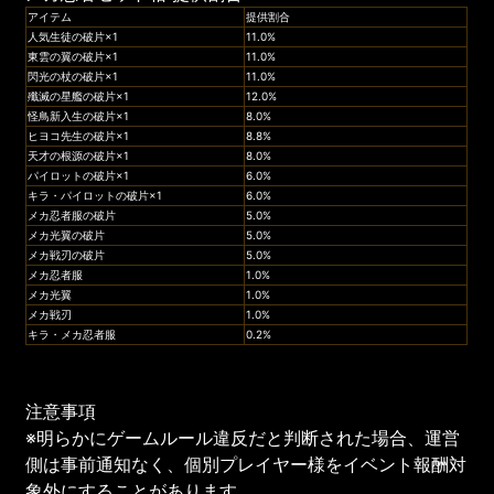
アイテム
提供割合
人気生徒の破片×1
11.0%
東雲の翼の破片×1
11.0%
閃光の杖の破片×1
11.0%
殲滅の星艦の破片×1
12.0%
怪鳥新入生の破片×1
8.0%
ヒヨコ先生の破片×1
8.8%
天才の根源の破片×1
8.0%
パイロットの破片×1
6.0%
キラ・パイロットの破片×1
6.0%
メカ忍者服の破片
5.0%
メカ光翼の破片
5.0%
メカ戦刃の破片
5.0%
メカ忍者服
1.0%
メカ光翼
1.0%
メカ戦刃
1.0%
キラ・メカ忍者服
0.2%
注意事項
※明らかにゲームルール違反だと判断された場合、運営
側は事前通知なく、個別プレイヤー様をイベント報酬対
象外にすることがあります。