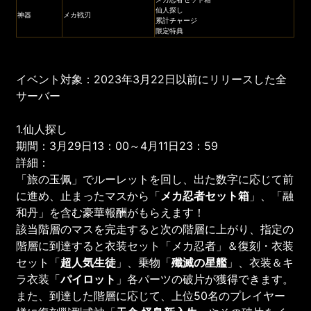
仙人探し
神器
メカ戦刃
累計チャージ
限定特典
イベント対象：2023年3月22日以前にリリースした全
サーバー
1.仙人探し
期間：3月29日13：00～4月11日23：59
詳細：
「旅の玉佩」でルーレットを回し、出た数字に応じて前
に進め、止まったマスから「
メカ忍者セット箱
」、「融
和丹」を含む豪華報酬がもらえます！
該当階層のマスを完走すると次の階層に上がり、指定の
階層に到達すると衣装セット「メカ忍者」＆復刻・衣装
セット「
超人気生徒
」、乗物「
殲滅の星艦
」、衣装＆キ
ラ衣装「
パイロット
」各パーツの破片が獲得できます。
また、到達した階層に応じて、上位50名のプレイヤー