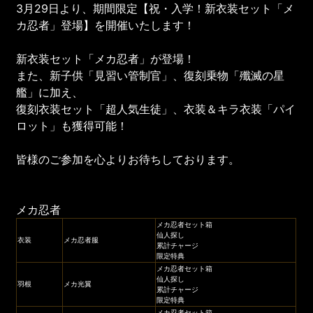
3月29日より、期間限定【祝・入学！新衣装セット「メ
カ忍者」登場】を開催いたします！
新衣装セット「メカ忍者」が登場！
また、新子供「見習い管制官」、復刻乗物「殲滅の星
艦」に加え、
復刻衣装セット「超人気生徒」、衣装＆キラ衣装「パイ
ロット」も獲得可能！
皆様のご参加を心よりお待ちしております。
メカ忍者
メカ忍者セット箱
仙人探し
衣装
メカ忍者服
累計チャージ
限定特典
メカ忍者セット箱
仙人探し
羽根
メカ光翼
累計チャージ
限定特典
メカ忍者セット箱