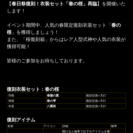
【
春日祭復刻！衣装セット「春の桜」再臨
】を開催いた
します！
イベント期間中、人気の春限定復刻衣装セット「
春の
桜
」を獲得しましょう！
また、「桜復刻箱」からはレア人型式神や人気の衣装が
獲得可能！
皆様のご参加をお待ちしております。
復刻
衣装セット：
春の桜
羽根
春陽の翼
復刻交換+天灯
神器
春の雫
復刻交換+天灯
衣装
八重桜
復刻交換+天灯
復刻アイテム
名称
アイコン
詳細
確率
開けると確率で以下のアイテムを獲