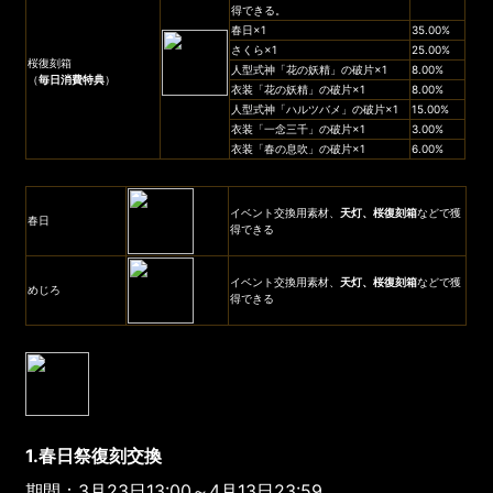
得できる。
春日×1
35.00%
さくら×1
25.00%
桜復刻箱
人型式神「花の妖精」の破片×1
8.00%
（
毎日消費特典
）
衣装「花の妖精」の破片×1
8.00%
人型式神「ハルツバメ」の破片×1
15.00%
衣装「一念三千」の破片×1
3.00%
衣装「春の息吹」の破片×1
6.00%
イベント交換用素材、
天灯、
桜復刻箱
などで獲
春日
得できる
イベント交換用素材、
天灯、
桜復刻箱
などで獲
めじろ
得できる
1.春日祭復刻交換
期間：3月23日13:00～4月13日23:59