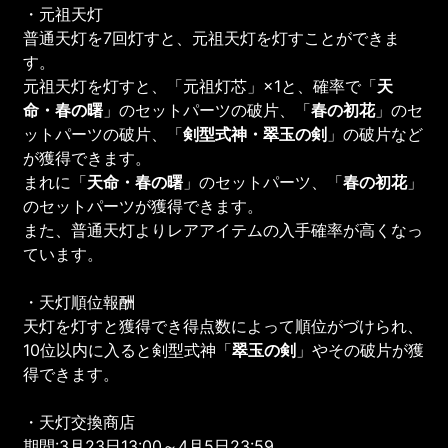
・元祖天灯
普通天灯を7回灯すと、元祖天灯を灯すことができま
す。
元祖天灯を灯すと、「元祖灯芯」×1と、確率で「
天
命・春の曙
」のセットパーツの破片、「
春の初花
」のセ
ットパーツの破片、「
剣型式神・翠玉の剣
」の破片など
が獲得できます。
まれに「
天命・春の曙
」のセットパーツ、「
春の初花
」
のセットパーツが獲得できます。
また、普通天灯よりレアアイテムの入手確率が高くなっ
ています。
・天灯順位報酬
天灯を灯すと獲得でき得点数によって順位がづけられ、
10位以内に入ると剣型式神「
翠玉の剣
」やその破片が獲
得できます。
・天灯交換商店
期間:3月23日13:00～4月5日23:59