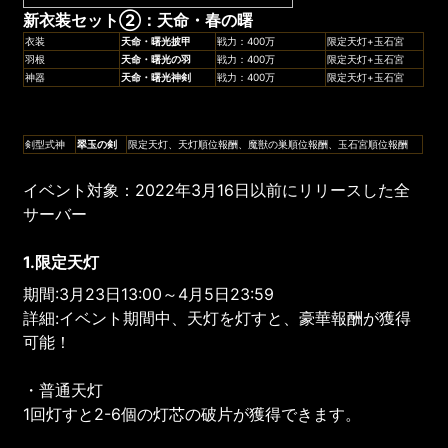
新衣装セット
②：
天命・春の曙
衣装
天命・曙光披甲
戦力：400万
限定天灯+玉石宮
羽根
天命・曙光の羽
戦力：400万
限定天灯+玉石宮
神器
天命・曙光神剣
戦力：400万
限定天灯+玉石宮
剣型式神
翠玉の剣
限定天灯、天灯順位報酬、魔獣の巣順位報酬、玉石宮順位報酬
イベント対象：2022年3月16日以前にリリースした全
サーバー
1.限定天灯
期間:3月23日13:00～4月5日23:59
詳細:イベント期間中、天灯を灯すと、豪華報酬が獲得
可能！
・普通天灯
1回灯すと2-6個の灯芯の破片が獲得できます。