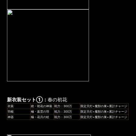
新衣装セット
①：
春の初花
衣装
絶・初花の神装
戦力：300万
限定天灯+魔獣の巣+累計チャージ
羽根
極・暮雲の羽
戦力：300万
限定天灯+魔獣の巣+累計チャージ
神器
極・花月の杖
戦力：300万
限定天灯+魔獣の巣+累計チャージ