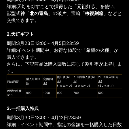
詳細:天灯を灯すことで獲得した「元祖灯芯」を使い、
獣型式神「
北の青鳥
」の破片、宝箱「
桜復刻箱
」などと
交換できます。
2.天灯ギフト
期間:3月23日13:00～4月5日23:59
詳細:イベント期間中、お得な値段で「希望の火種」が
購入できます。
さらに、下記商品は購入回数に応じて割引率が上昇しま
す。
割引後(勾
１０回購入後(勾
2０回購入後(勾
購入可能回
定価(勾
商品内容
玉)
玉)
玉)
数
玉)
(1０％オフ)
(３０％オフ)
(5０％オフ)
希望の火種
999
1000
900
700
500
×10
3.一括購入特典
期間:3月30日13:00～4月12日23:59
詳細：イベント期間中、指定の金額を一括購入した日数