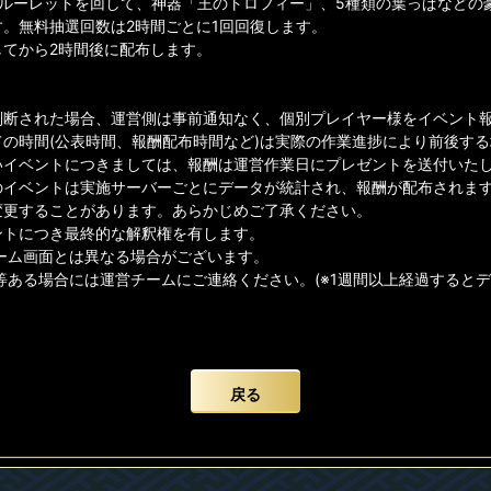
でルーレットを回して、神器「王のトロフィー」、5種類の葉っぱなどの
す。無料抽選回数は2時間ごとに1回回復します。
してから2時間後に配布します。
判断された場合、運営側は事前通知なく、個別プレイヤー様をイベント
ての時間(公表時間、報酬配布時間など)は実際の作業進捗により前後す
イベントにつきましては、報酬は運営作業日にプレゼントを送付いたしま
のイベントは実施サーバーごとにデータが統計され、報酬が配布されま
変更することがあります。あらかじめご了承ください。
ントにつき最終的な解釈権を有します。
ゲーム画面とは異なる場合がございます。
等ある場合には運営チームにご連絡ください。(※1週間以上経過すると
戻る